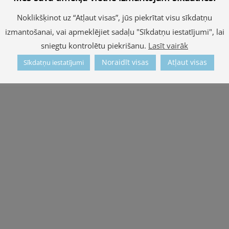
Noklikšķinot uz “Atļaut visas”, jūs piekrītat visu sīkdatņu
izmantošanai, vai apmeklējiet sadaļu "Sīkdatņu iestatījumi", lai
sniegtu kontrolētu piekrišanu.
Lasīt vairāk
Noraidīt visas
Atļaut visas
Sīkdatņu iestatījumi