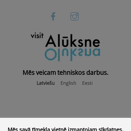
Mēs veicam tehniskos darbus.
Latviešu
English
Eesti
Mēs savā tīmekļa vietnē izmantojam sīkdatnes.