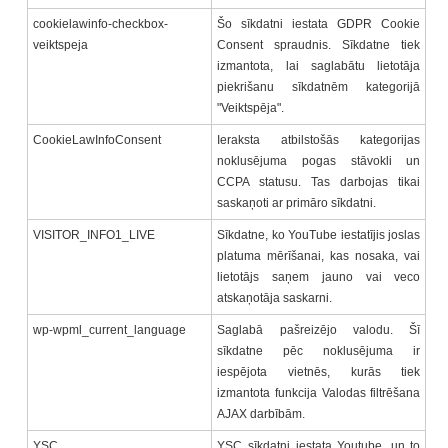
cookielawinfo-checkbox-
Šo sīkdatni iestata GDPR Cookie
veiktspeja
Consent spraudnis. Sīkdatne tiek
izmantota, lai saglabātu lietotāja
piekrišanu sīkdatnēm kategorijā
"Veiktspēja".
CookieLawInfoConsent
Ieraksta atbilstošās kategorijas
noklusējuma pogas stāvokli un
CCPA statusu. Tas darbojas tikai
saskaņoti ar primāro sīkdatni.
VISITOR_INFO1_LIVE
Sīkdatne, ko YouTube iestatījis joslas
platuma mērīšanai, kas nosaka, vai
lietotājs saņem jauno vai veco
atskaņotāja saskarni.
wp-wpml_current_language
Saglabā pašreizējo valodu. Šī
sīkdatne pēc noklusējuma ir
iespējota vietnēs, kurās tiek
izmantota funkcija Valodas filtrēšana
AJAX darbībām.
YSC
YSC sīkdatni iestata Youtube, un to