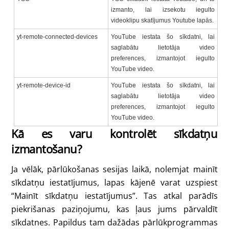
izmanto, lai izsekotu iegulto
videoklipu skatījumus Youtube lapās.
yt-remote-connected-devices
YouTube iestata šo sīkdatni, lai
saglabātu lietotāja video
preferences, izmantojot iegulto
YouTube video.
yt-remote-device-id
YouTube iestata šo sīkdatni, lai
saglabātu lietotāja video
preferences, izmantojot iegulto
YouTube video.
Kā es varu kontrolēt sīkdatņu
izmantošanu?
Ja vēlāk, pārlūkošanas sesijas laikā, nolemjat mainīt
sīkdatņu iestatījumus, lapas kājenē varat uzspiest
“Mainīt sīkdatņu iestatījumus”. Tas atkal parādīs
piekrišanas paziņojumu, kas ļaus jums pārvaldīt
sīkdatnes. Papildus tam dažādas pārlūkprogrammas