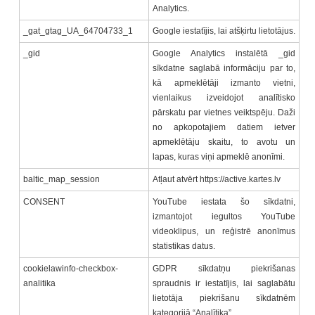
Analytics.
_gat_gtag_UA_64704733_1
Google iestatījis, lai atšķirtu lietotājus.
_gid
Google Analytics instalētā _gid
sīkdatne saglabā informāciju par to,
kā apmeklētāji izmanto vietni,
vienlaikus izveidojot analītisko
pārskatu par vietnes veiktspēju. Daži
no apkopotajiem datiem ietver
apmeklētāju skaitu, to avotu un
lapas, kuras viņi apmeklē anonīmi.
baltic_map_session
Atļaut atvērt https://active.kartes.lv
CONSENT
YouTube iestata šo sīkdatni,
izmantojot iegultos YouTube
videoklipus, un reģistrē anonīmus
statistikas datus.
cookielawinfo-checkbox-
GDPR sīkdatņu piekrišanas
analitika
spraudnis ir iestatījis, lai saglabātu
lietotāja piekrišanu sīkdatnēm
kategorijā “Analītika”.