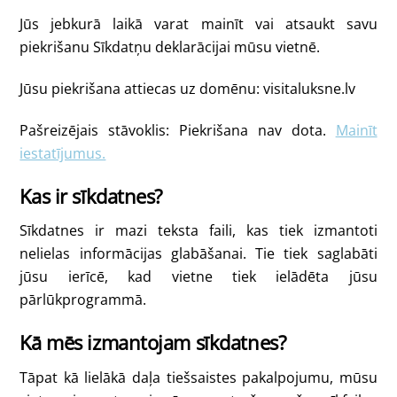
Jūs jebkurā laikā varat mainīt vai atsaukt savu
piekrišanu Sīkdatņu deklarācijai mūsu vietnē.
Jūsu piekrišana attiecas uz domēnu: visitaluksne.lv
Pašreizējais stāvoklis: Piekrišana nav dota.
Mainīt
iestatījumus.
Kas ir sīkdatnes?
Sīkdatnes ir mazi teksta faili, kas tiek izmantoti
nelielas informācijas glabāšanai. Tie tiek saglabāti
jūsu ierīcē, kad vietne tiek ielādēta jūsu
pārlūkprogrammā.
Kā mēs izmantojam sīkdatnes?
Tāpat kā lielākā daļa tiešsaistes pakalpojumu, mūsu