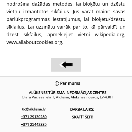
nodrošina dažādas metodes, lai bloķētu un dzēstu
vietņu izmantotos sīkfailus. Jūs varat mainīt savas
pārlūkprogrammas iestatījumus, lai bloķētu/dzēstu
sīkfailus. Lai uzzinātu vairāk par to, kā pārvaldīt un
dzēst sīkfailus, apmeklējiet vietni wikipedia.org,
www.allaboutcookies.org.
Back
Par mums
To
ALŪKSNES TŪRISMA INFORMĀCIJAS CENTRS
Top
Ojāra Vācieša iela 1, Alūksne, Alūksnes novads, LV-4301
tic@aluksne.lv
DARBA LAIKS:
+371 29130280
SKATĪT ŠEIT!
+371 25442335