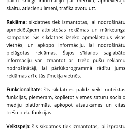
palīdz sniegt informāciju par metriku, apmeklētāju
skaitu, atlēcienu līmeni, trafika avotu utt.
Reklāma:
sīkdatnes tiek izmantotas, lai nodrošinātu
apmeklētājiem atbilstošas reklāmas un mārketinga
kampaņas. Šīs sīkdatnes izseko apmeklētājus visās
vietnēs, un apkopo informāciju, lai nodrošinātu
pielāgotas reklāmas. Šajos sīkfailos saglabāto
informāciju var izmantot arī trešo pušu reklāmu
nodrošinātāji, lai pārlūkprogrammā rādītu jums
reklāmas arī citās tīmekļa vietnēs.
Funkcionalitāte:
šīs sīkdatnes palīdz veikt noteiktas
funkcijas, piemēram, koplietot vietnes saturu sociālo
mediju platformās, apkopot atsauksmes un citas
trešo pušu funkcijas.
Veiktspēja:
šīs sīkdatnes tiek izmantotas, lai izprastu