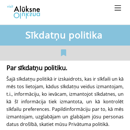
Skip
Men
to
content
Sīkdatņu politika
Par sīkdatņu politiku.
Šajā sīkdatņu politikā ir izskaidrots, kas ir sīkfaili un kā
mēs tos lietojam, kādus sīkdatņu veidus izmantojam,
t.i., informāciju, ko ievācam, izmantojot sīkdatnes, un
kā šī informācija tiek izmantota, un kā kontrolēt
sīkfailu preferences. Papildinformāciju par to, kā mēs
izmantojam, uzglabājam un glabājam jūsu personas
datus drošībā, skatiet mūsu Privātuma politikā.