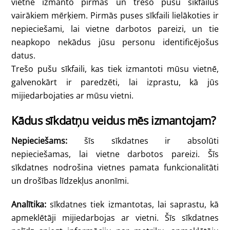
vietne izmanto pirmās un trešo pušu sīkfailus
vairākiem mērķiem. Pirmās puses sīkfaili lielākoties ir
nepieciešami, lai vietne darbotos pareizi, un tie
neapkopo nekādus jūsu personu identificējošus
datus.
Trešo pušu sīkfaili, kas tiek izmantoti mūsu vietnē,
galvenokārt ir paredzēti, lai izprastu, kā jūs
mijiedarbojaties ar mūsu vietni.
Kādus sīkdatņu veidus mēs izmantojam?
Nepieciešams:
šīs sīkdatnes ir absolūti
nepieciešamas, lai vietne darbotos pareizi. Šīs
sīkdatnes nodrošina vietnes pamata funkcionalitāti
un drošības līdzekļus anonīmi.
Analītika:
sīkdatnes tiek izmantotas, lai saprastu, kā
apmeklētāji mijiedarbojas ar vietni. Šīs sīkdatnes