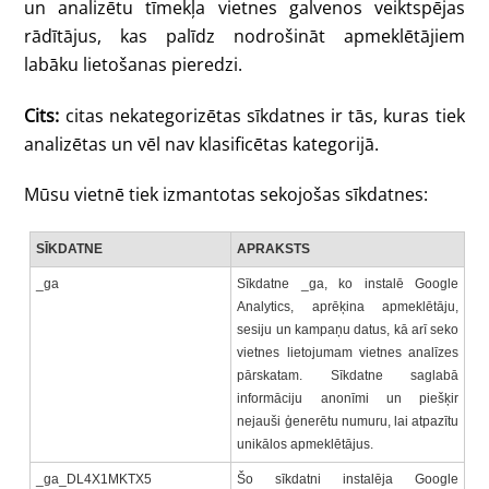
un analizētu tīmekļa vietnes galvenos veiktspējas
rādītājus, kas palīdz nodrošināt apmeklētājiem
labāku lietošanas pieredzi.
Cits:
citas nekategorizētas sīkdatnes ir tās, kuras tiek
analizētas un vēl nav klasificētas kategorijā.
Mūsu vietnē tiek izmantotas sekojošas sīkdatnes:
SĪKDATNE
APRAKSTS
_ga
Sīkdatne _ga, ko instalē Google
Analytics, aprēķina apmeklētāju,
sesiju un kampaņu datus, kā arī seko
vietnes lietojumam vietnes analīzes
pārskatam. Sīkdatne saglabā
informāciju anonīmi un piešķir
nejauši ģenerētu numuru, lai atpazītu
unikālos apmeklētājus.
_ga_DL4X1MKTX5
Šo sīkdatni instalēja Google