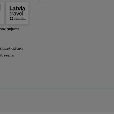
To
Top
 paziņojums
ā atbild Alūksnes
šējo posmu