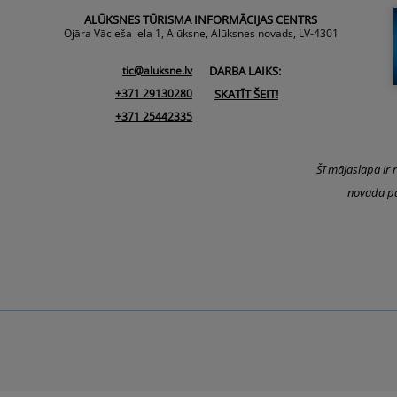
ALŪKSNES TŪRISMA INFORMĀCIJAS CENTRS
Ojāra Vācieša iela 1, Alūksne, Alūksnes novads, LV-4301
tic@aluksne.lv
DARBA LAIKS:
+371 29130280
SKATĪT ŠEIT!
+371 25442335
Šī mājaslapa ir 
novada pa