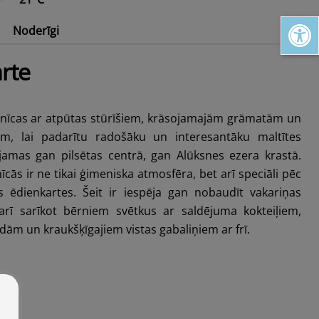
Open toolbar
Noderīgi
tārs
Pakāpies augstāk Alūksnes augstienē!
rte
nīcas ar atpūtas stūrīšiem, krāsojamajām grāmatām un
m, lai padarītu radošāku un interesantāku maltītes
jamas gan pilsētas centrā, gan Alūksnes ezera krastā.
cās ir ne tikai ģimeniska atmosfēra, bet arī speciāli pēc
 ēdienkartes. Šeit ir iespēja gan nobaudīt vakariņas
arī sarīkot bērniem svētkus ar saldējuma kokteiļiem,
m un kraukšķīgajiem vistas gabaliņiem ar frī.