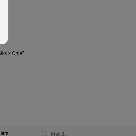
iks x Ogle”
Back
niem