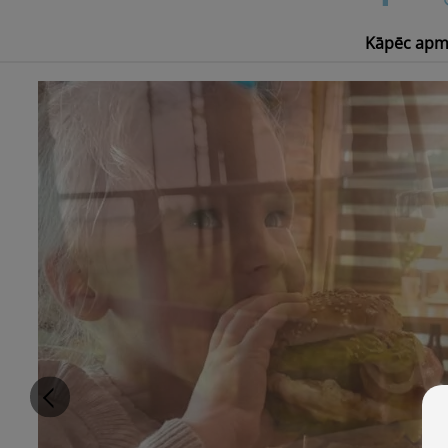
Kāpēc apm