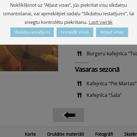
Noklikšķinot uz “Atļaut visas”, jūs piekrītat visu sīkdatņu
Restorāns “Jolanta”
izmantošanai, vai apmeklējiet sadaļu "Sīkdatņu iestatījumi", lai
Kafejnīca “Benevilla”
sniegtu kontrolētu piekrišanu.
Lasīt vairāk
Krogs "Katrīnkrogs"
Noraidīt visas
Atļaut visas
Sīkdatņu iestatījumi
Picērija “Zebra”
Burgeru kafejnīca “Tva
Vasaras sezonā
Kafejnīca “Pie Martas”
Kafejnīca “Sala”
Karte
Drukātie materiāli
Fotogrāfi
Skolē