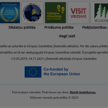
Sīkdatņu politika
Privātuma politika
Piekļūstamības
Viegli lasīt
radīta un uzturēta ar Eiropas Savienības finansiālu atbalstu. Par tās saturu pilnīb
švaldība un tā var neatspoguļot Eiropas Savienības viedokli. Šī projekta iepriek
(15.05.2019.-14.11.2021.) finansiāli atbalstīja Eiropas Savienība.
Pašreizējais stāvoklis: Piekrišana nav dota.
Mainīt iestatījumus.
Alūksnes novada pašvaldība © 2023