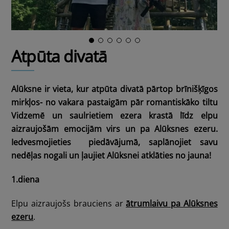
Atpūta divatā
Alūksne ir vieta, kur atpūta divatā pārtop brīnišķīgos
mirkļos- no vakara pastaigām pār romantiskāko tiltu
Vidzemē un saulrietiem ezera krastā līdz elpu
aizraujošām emocijām virs un pa Alūksnes ezeru.
Iedvesmojieties piedāvājumā, saplānojiet savu
nedēļas nogali un ļaujiet Alūksnei atklāties no jauna!
1.diena
Elpu aizraujošs brauciens ar
ātrumlaivu pa Alūksnes
ezeru
.