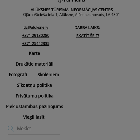
To
ALŪKSNES TŪRISMA INFORMĀCIJAS CENTRS
Top
Ojāra Vācieša iela 1, Alūksne, Alūksnes novads, LV-4301
tic@aluksne.lv
DARBA LAIKS:
+371 29130280
SKATĪT ŠEIT!
+371 25442335
Karte
Drukātie materiāli
Fotogrāfi
Skolēniem
Sīkdatņu politika
Privātuma politika
Piekļūstamības paziņojums
Viegli lasīt