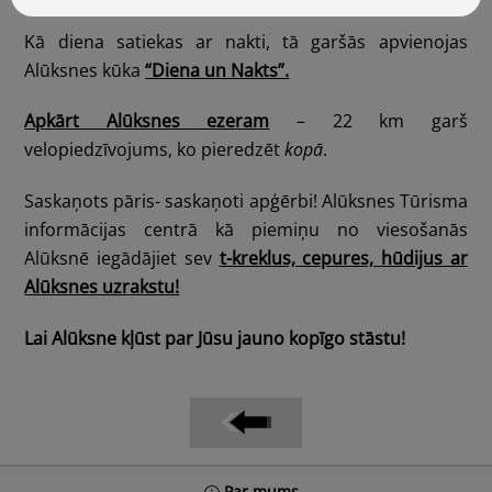
Kā diena satiekas ar nakti, tā garšās apvienojas
Alūksnes kūka
“Diena un Nakts”.
Apkārt Alūksnes ezeram
– 22 km garš
velopiedzīvojums, ko pieredzēt
kopā
.
Saskaņots pāris- saskaņoti apģērbi! Alūksnes Tūrisma
informācijas centrā kā piemiņu no viesošanās
Alūksnē iegādājiet sev
t-kreklus, cepures, hūdijus ar
Alūksnes uzrakstu!
Lai Alūksne kļūst par Jūsu jauno kopīgo stāstu!
Back
Par mums