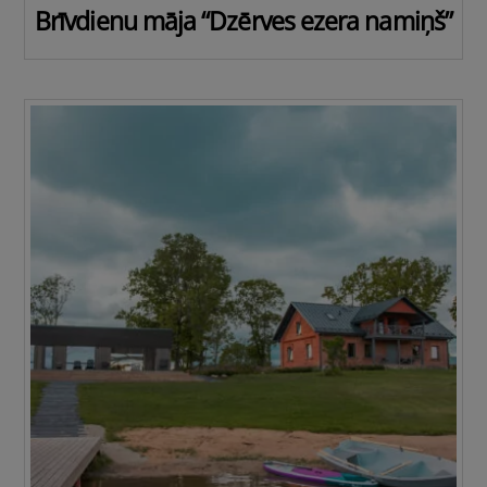
Brīvdienu māja “Dzērves ezera namiņš”