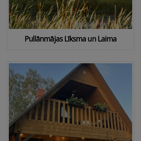
Pullānmājas Līksma un Laima