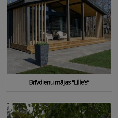
Brīvdienu mājas “Lille’s”