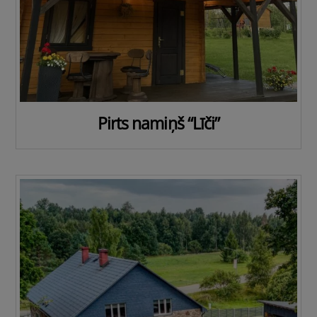
Pirts namiņš “Līči”