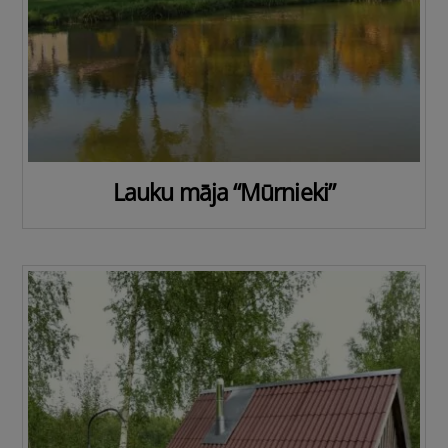
Lauku māja “Mūrnieki”