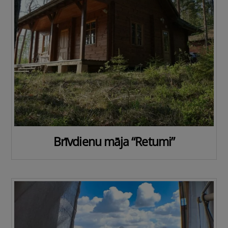
Brīvdienu māja “Retumi”