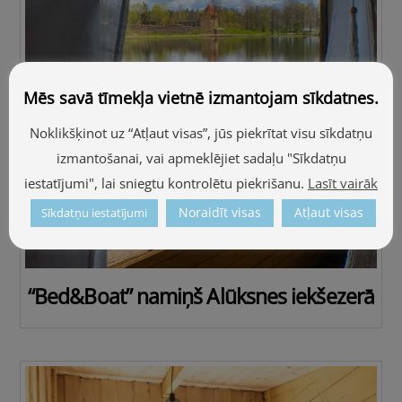
Mēs savā tīmekļa vietnē izmantojam sīkdatnes.
Noklikšķinot uz “Atļaut visas”, jūs piekrītat visu sīkdatņu
izmantošanai, vai apmeklējiet sadaļu "Sīkdatņu
iestatījumi", lai sniegtu kontrolētu piekrišanu.
Lasīt vairāk
Noraidīt visas
Atļaut visas
Sīkdatņu iestatījumi
“Bed&Boat” namiņš Alūksnes iekšezerā