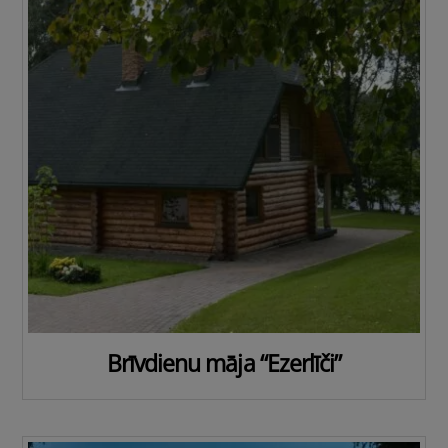
Brīvdienu māja “Ezerlīči”