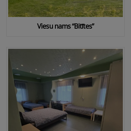
Viesu nams “Bitītes”