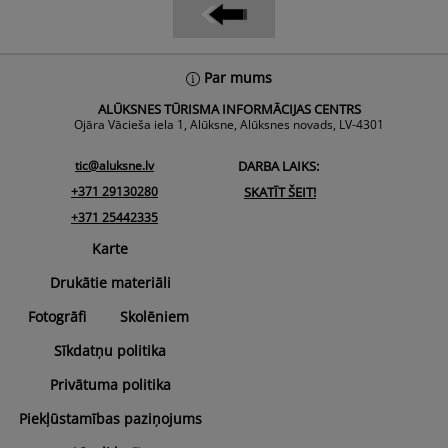
Back
Par mums
To
ALŪKSNES TŪRISMA INFORMĀCIJAS CENTRS
Top
Ojāra Vācieša iela 1, Alūksne, Alūksnes novads, LV-4301
tic@aluksne.lv
DARBA LAIKS:
+371 29130280
SKATĪT ŠEIT!
+371 25442335
Karte
Drukātie materiāli
Fotogrāfi
Skolēniem
Sīkdatņu politika
Privātuma politika
Piekļūstamības paziņojums