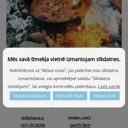
Mēs savā tīmekļa vietnē izmantojam sīkdatnes.
Piknika vietas
Noklikšķinot uz “Atļaut visas”, jūs piekrītat visu sīkdatņu
izmantošanai, vai apmeklējiet sadaļu "Sīkdatņu
iestatījumi", lai sniegtu kontrolētu piekrišanu.
Lasīt vairāk
Back
Par mums
Noraidīt visas
Atļaut visas
Sīkdatņu iestatījumi
To
ALŪKSNES TŪRISMA INFORMĀCIJAS CENTRS
Top
Ojāra Vācieša iela 1, Alūksne, Alūksnes novads, LV-4301
tic@aluksne.lv
DARBA LAIKS:
+371 29130280
SKATĪT ŠEIT!