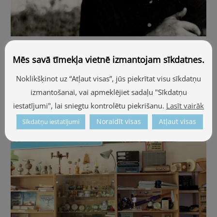
Gleznotāja Jāņa Selgas piemiņas
Mēs savā tīmekļa vietnē izmantojam sīkdatnes.
darbnīca un izstāžu namiņš “Senpilī”
Noklikšķinot uz “Atļaut visas”, jūs piekrītat visu sīkdatņu
izmantošanai, vai apmeklējiet sadaļu "Sīkdatņu
iestatījumi", lai sniegtu kontrolētu piekrišanu.
Lasīt vairāk
Noraidīt visas
Atļaut visas
Sīkdatņu iestatījumi