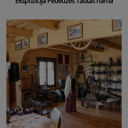
Ekspozīcija Pededzes Tautas namā