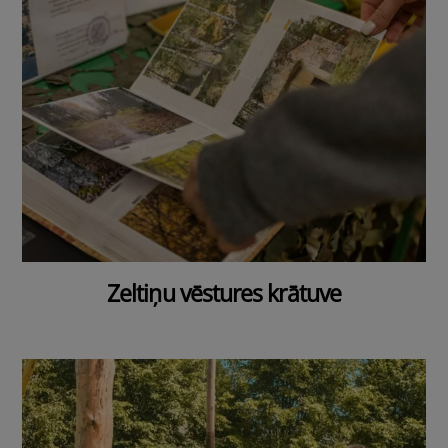
Zeltiņu vēstures krātuve