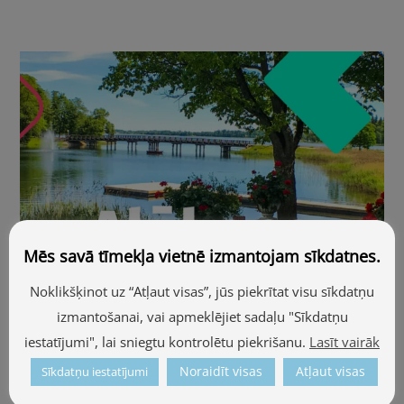
Mēs savā tīmekļa vietnē izmantojam sīkdatnes.
Noklikšķinot uz “Atļaut visas”, jūs piekrītat visu sīkdatņu
izmantošanai, vai apmeklējiet sadaļu "Sīkdatņu
iestatījumi", lai sniegtu kontrolētu piekrišanu.
Lasīt vairāk
Noraidīt visas
Atļaut visas
Sīkdatņu iestatījumi