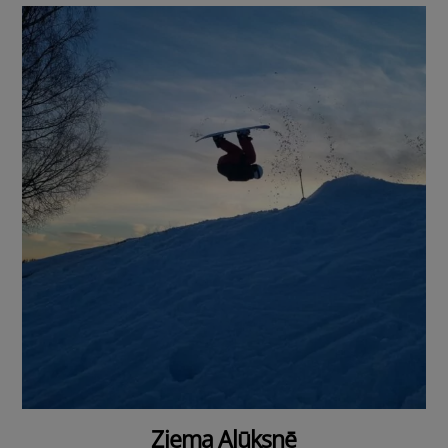
Ziema Alūksnē