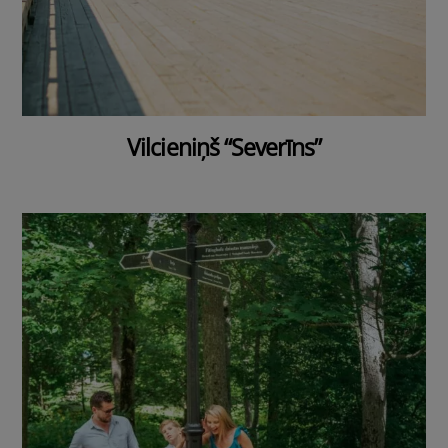
Vilcieniņš “Severīns”