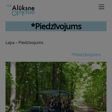
Skip
Men
to
content
*Piedzīvojums
Lapa – Piedzīvojums
*Piedzīvojums