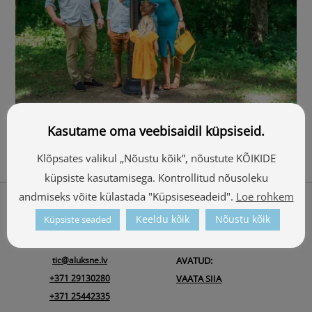
Elamus
Kasutame oma veebisaidil küpsiseid.
Klõpsates valikul „Nõustu kõik”, nõustute KÕIKIDE
küpsiste kasutamisega. Kontrollitud nõusoleku
Back
andmiseks võite külastada "Küpsiseseadeid".
Loe rohkem
Meist
To
Keeldu kõik
Nõustu kõik
Küpsiste seaded
ALŪKSNE TURISMIINFOKESKUSE
Top
Ojāra Vācieša iela 1, Alūksne, Alūksnes novads, LV-4301
tic@aluksne.lv
AVATUD:
+371 29130280
VAATA SIIA
+371 25442335