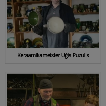
Keraamikameister Uģis Puzulis