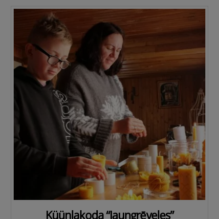
Küünlakoda “Jaungrēveles”