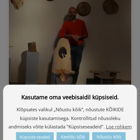
Kasutame oma veebisaidil küpsiseid.
Puidutöömeister Harijs Stradiņš
Klõpsates valikul „Nõustu kõik”, nõustute KÕIKIDE
küpsiste kasutamisega. Kontrollitud nõusoleku
andmiseks võite külastada "Küpsiseseadeid".
Loe rohkem
Keeldu kõik
Nõustu kõik
Küpsiste seaded