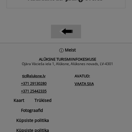
Back
Meist
To
ALŪKSNE TURISMIINFOKESKUSE
Top
Ojāra Vācieša iela 1, Alūksne, Alūksnes novads, LV-4301
tic@aluksne.lv
AVATUD:
+371 29130280
VAATA SIIA
+371 25442335
Kaart
Trükised
Fotograafid
Küpsiste politika
Küpsiste politika