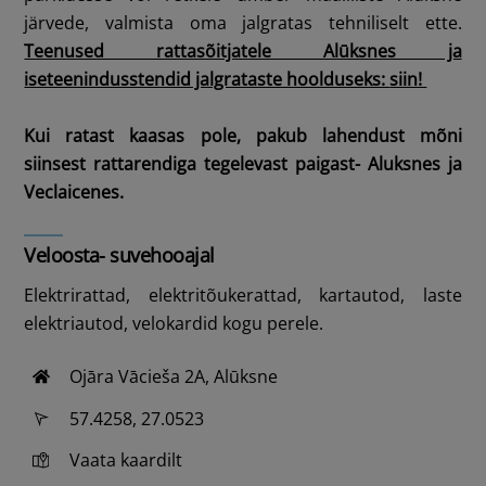
järvede, valmista oma jalgratas tehniliselt ette.
Teenused rattasõitjatele Alūksnes ja
iseteenindusstendid jalgrataste hoolduseks:
siin!
Kui ratast kaasas pole, pakub lahendust mõni
siinsest rattarendiga tegelevast paigast- Aluksnes ja
Veclaicenes.
Veloosta- suvehooajal
Elektrirattad, elektritõukerattad, kartautod, laste
elektriautod, velokardid kogu perele.
Ojāra Vācieša 2A, Alūksne
57.4258, 27.0523
Vaata kaardilt