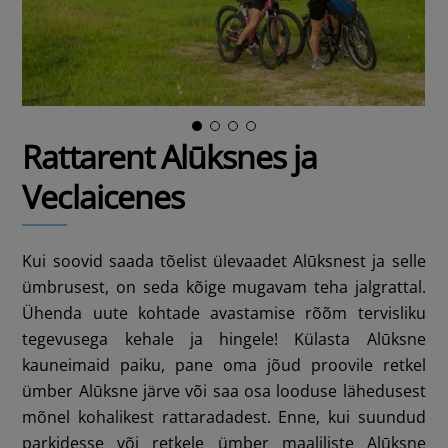
Rattarent Alūksnes ja
Veclaicenes
Kui soovid saada tõelist ülevaadet Alūksnest ja selle
ümbrusest, on seda kõige mugavam teha jalgrattal.
Ühenda uute kohtade avastamise rõõm tervisliku
tegevusega kehale ja hingele! Külasta Alūksne
kauneimaid paiku, pane oma jõud proovile retkel
ümber Alūksne järve või saa osa looduse lähedusest
mõnel kohalikest rattaradadest. Enne, kui suundud
parkidesse või retkele ümber maaliliste Alūksne