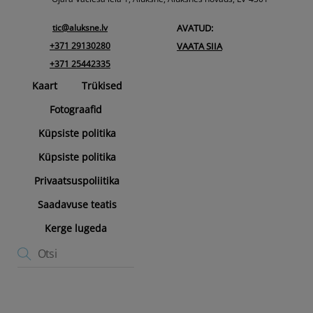
tic@aluksne.lv
AVATUD:
+371 29130280
VAATA SIIA
+371 25442335
Kaart
Trükised
Fotograafid
Küpsiste politika
Küpsiste politika
Privaatsuspoliitika
Saadavuse teatis
Kerge lugeda