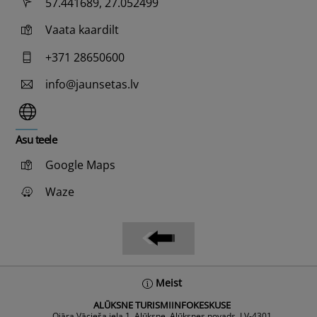
57.441689, 27.052499
Vaata kaardilt
+371 28650600
info@jaunsetas.lv
Asu teele
Google Maps
Waze
Back
Meist
To
ALŪKSNE TURISMIINFOKESKUSE
Top
Ojāra Vācieša iela 1, Alūksne, Alūksnes novads, LV-4301