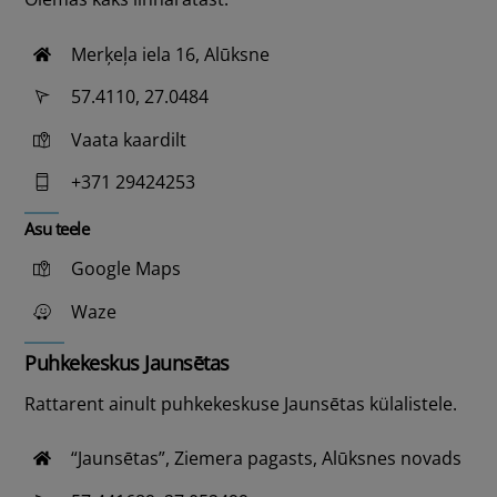
Merķeļa iela 16, Alūksne
57.4110, 27.0484
Vaata kaardilt
+371 29424253
Asu teele
Google Maps
Waze
Puhkekeskus Jaunsētas
Rattarent ainult puhkekeskuse Jaunsētas külalistele.
“Jaunsētas”, Ziemera pagasts, Alūksnes novads