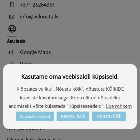
+371 26264361
info@veloosta.lv
Asu teele
Google Maps
Waze
Kasutame oma veebisaidil küpsiseid.
SIA “Vidzemes velomeistars”
Klõpsates valikul „Nõustu kõik”, nõustute KÕIKIDE
Jalgrattad Veclaicene maastikukaitsealal.
küpsiste kasutamisega. Kontrollitud nõusoleku
Vajalik eelnev broneering.
andmiseks võite külastada "Küpsiseseadeid".
Loe rohkem
+371 29360695
Keeldu kõik
Nõustu kõik
Küpsiste seaded
SIA "JM GRUPA"
Olemas kaks linnaratast.