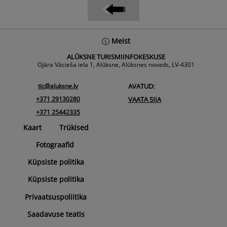
Back
Meist
To
ALŪKSNE TURISMIINFOKESKUSE
Top
Ojāra Vācieša iela 1, Alūksne, Alūksnes novads, LV-4301
tic@aluksne.lv
AVATUD:
+371 29130280
VAATA SIIA
+371 25442335
Kaart
Trükised
Fotograafid
Küpsiste politika
Küpsiste politika
Privaatsuspoliitika
Saadavuse teatis