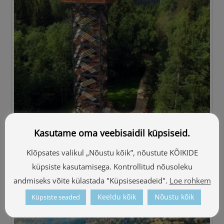
Kasutame oma veebisaidil küpsiseid.
Dēliņkalnsi vaatetorn
Klõpsates valikul „Nõustu kõik”, nõustute KÕIKIDE
küpsiste kasutamisega. Kontrollitud nõusoleku
andmiseks võite külastada "Küpsiseseadeid".
Loe rohkem
Keeldu kõik
Nõustu kõik
Küpsiste seaded