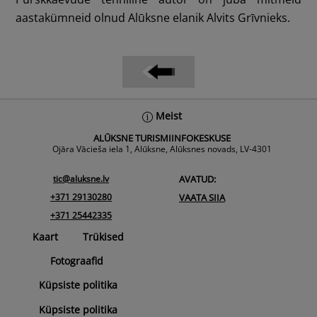
aastakümneid olnud Alūksne elanik Alvits Grīvnieks.
Back
Meist
To
ALŪKSNE TURISMIINFOKESKUSE
Top
Ojāra Vācieša iela 1, Alūksne, Alūksnes novads, LV-4301
tic@aluksne.lv
AVATUD:
+371 29130280
VAATA SIIA
+371 25442335
Kaart
Trükised
Fotograafid
Küpsiste politika
Küpsiste politika