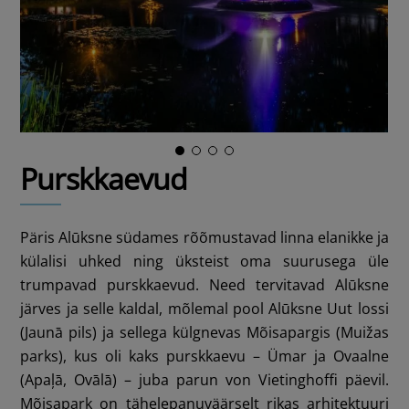
Purskkaevud
Päris Alūksne südames rõõmustavad linna elanikke ja
külalisi uhked ning üksteist oma suurusega üle
trumpavad purskkaevud. Need tervitavad Alūksne
järves ja selle kaldal, mõlemal pool Alūksne Uut lossi
(Jaunā pils) ja sellega külgnevas Mõisapargis (Muižas
parks), kus oli kaks purskkaevu – Ümar ja Ovaalne
(Apaļā, Ovālā) – juba parun von Vietinghoffi päevil.
Mõisapark on tähelepanuväärselt rikas arhitektuuri