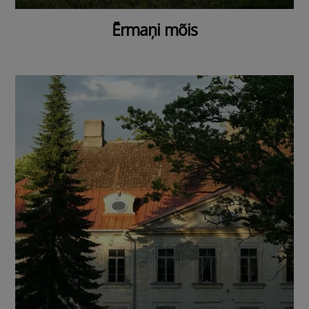
Ērmaņi mõis