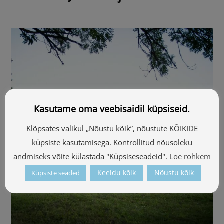
Kasutame oma veebisaidil küpsiseid.
Klõpsates valikul „Nõustu kõik”, nõustute KÕIKIDE
küpsiste kasutamisega. Kontrollitud nõusoleku
andmiseks võite külastada "Küpsiseseadeid".
Loe rohkem
Keeldu kõik
Nõustu kõik
Küpsiste seaded