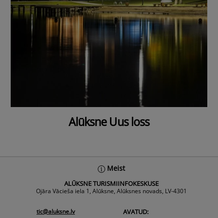
Alūksne Uus loss
Back
Meist
To
ALŪKSNE TURISMIINFOKESKUSE
Top
Ojāra Vācieša iela 1, Alūksne, Alūksnes novads, LV-4301
tic@aluksne.lv
AVATUD: