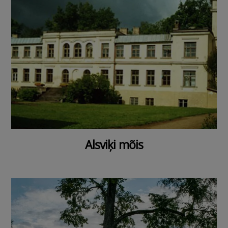
Alsviķi mõis