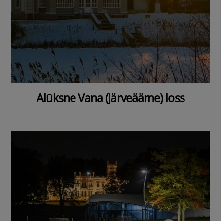
Alūksne Vana (Järveäärne) loss