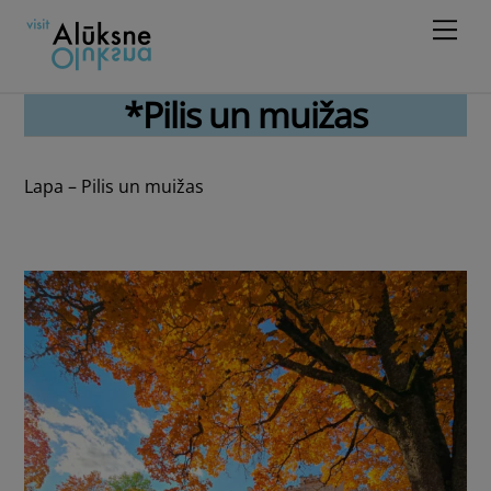
Skip
Men
to
content
*Pilis un muižas
Lapa – Pilis un muižas