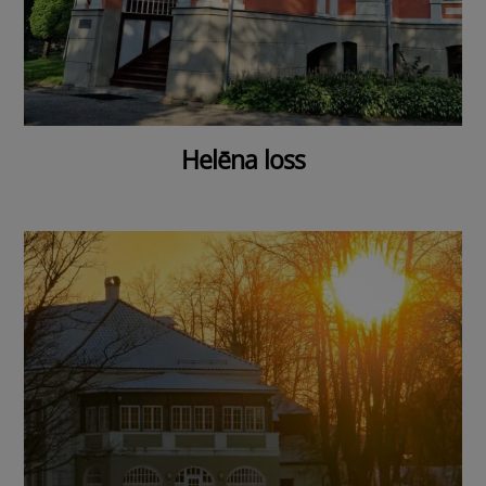
Helēna loss