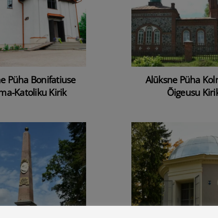
e Püha Bonifatiuse
Alūksne Püha Ko
a-Katoliku Kirik
Õigeusu Kiri