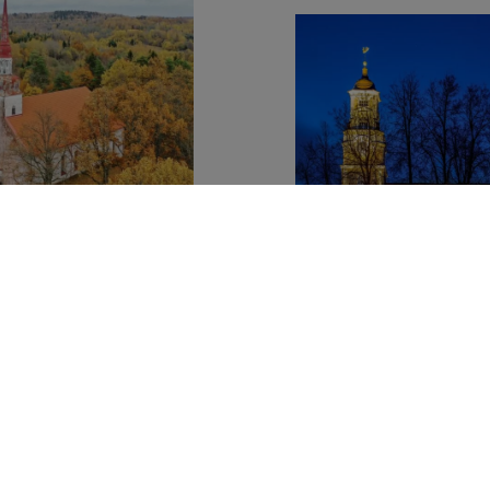
i Evangeelne Luterlik
Kirik
Alūksne Evangeelne 
Kirik