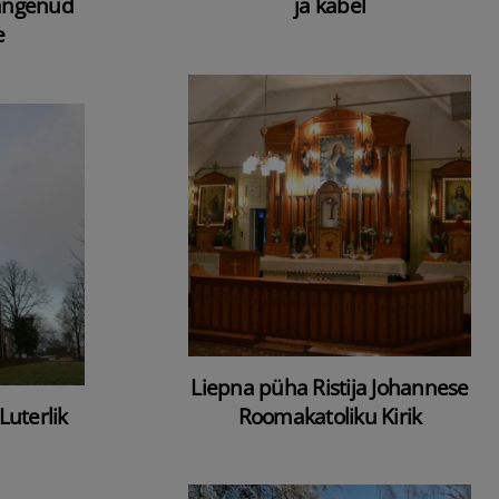
langenud
ja kabel
e
Liepna püha Ristija Johannese
Luterlik
Roomakatoliku Kirik