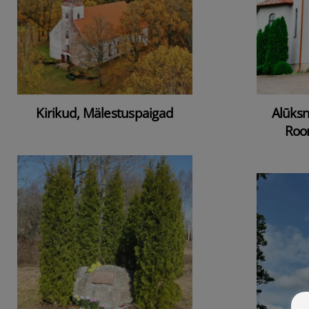
Kirikud, Mälestuspaigad
Alūksn
Room