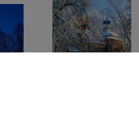
Veclaicene Püha Jumalaema
Luterlik
Varjupaiga Õigeusu Kirik