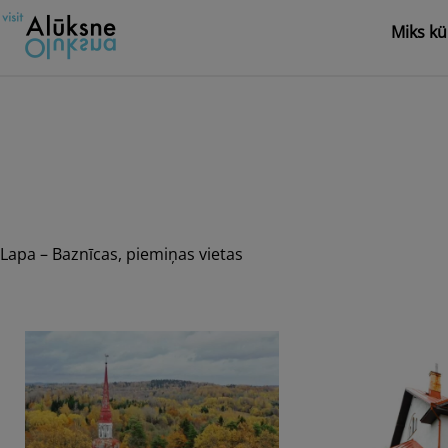
Skip
Miks kü
to
content
Lapa – Baznīcas, piemiņas vietas