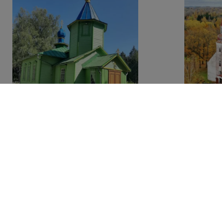
Ķurši Püha Prohvet Eelija
Opekalns
Õigeusu Kirik