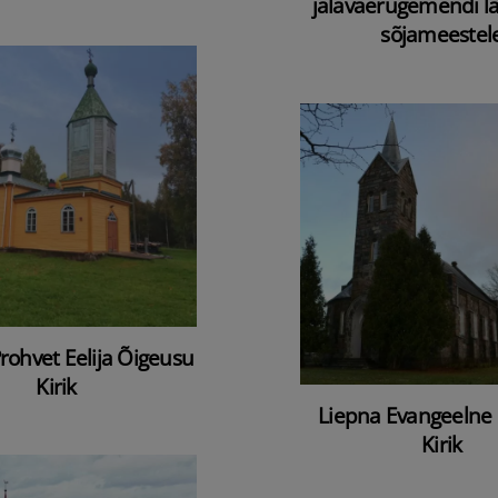
jalaväerügemendi 
sõjameestel
rohvet Eelija Õigeusu
Kirik
Liepna Evangeelne 
Kirik