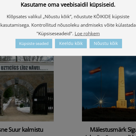
Kasutame oma veebisaidil küpsiseid.
Klõpsates valikul „Nõustu kõik”, nõustute KÕIKIDE küpsiste
Graniitobelisk
Mausoleum
kasutamisega. Kontrollitud nõusoleku andmiseks võite külastada
"Küpsiseseadeid".
Loe rohkem
Keeldu kõik
Nõustu kõik
Küpsiste seaded
sne Suur kalmistu
Mälestusmärk Sigu