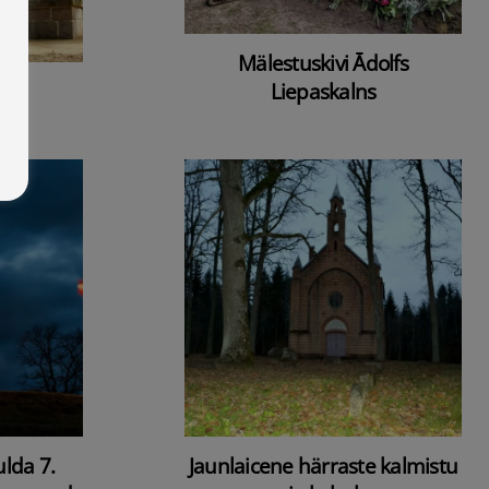
Mälestuskivi Ādolfs
Liepaskalns
lda 7.
Jaunlaicene härraste kalmistu