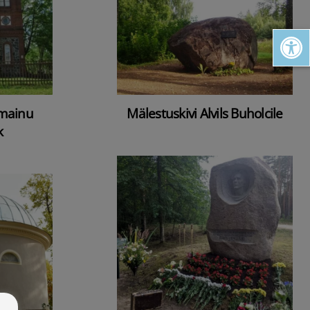
Open toolbar
lmainu
Mälestuskivi Alvils Buholcile
k