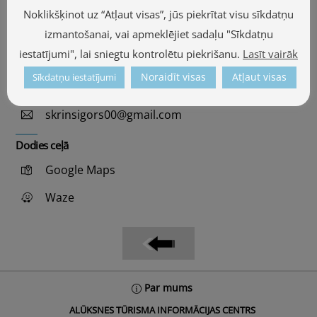
Aldaru iela 1, Alūksne
Noklikšķinot uz “Atļaut visas”, jūs piekrītat visu sīkdatņu
57.440432, 27.112901
izmantošanai, vai apmeklējiet sadaļu "Sīkdatņu
iestatījumi", lai sniegtu kontrolētu piekrišanu.
Lasīt vairāk
Skatīt kartē
Noraidīt visas
Atļaut visas
Sīkdatņu iestatījumi
+371 26279057
skrinsigors00@gmail.com
Dodies ceļā
Google Maps
Waze
Back
Par mums
To
ALŪKSNES TŪRISMA INFORMĀCIJAS CENTRS