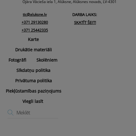
Top
Ojāra Vācieša iela 1, Alūksne, Alūksnes novads, LV-4301
tic@aluksne.lv
DARBA LAIKS:
+371 29130280
SKATĪT ŠEIT!
+371 25442335
Karte
Drukātie materiāli
Fotogrāfi
Skolēniem
Sīkdatņu politika
Privātuma politika
Piekļūstamības paziņojums
Viegli lasīt