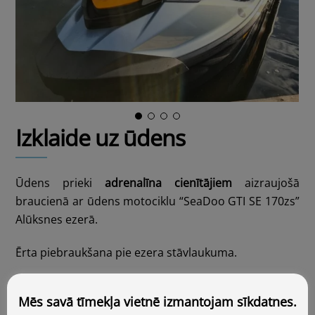
Izklaide uz ūdens
Ūdens prieki
adrenalīna cienītājiem
aizraujošā
braucienā ar ūdens motociklu “SeaDoo GTI SE 170zs”
Alūksnes ezerā.
Ērta piebraukšana pie ezera stāvlaukuma.
Kontakti
Mēs savā tīmekļa vietnē izmantojam sīkdatnes.