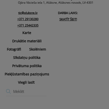
Top
Ojāra Vācieša iela 1, Alūksne, Alūksnes novads, LV-4301
tic@aluksne.lv
DARBA LAIKS:
+371 29130280
SKATĪT ŠEIT!
+371 25442335
Karte
Drukātie materiāli
Fotogrāfi
Skolēniem
Sīkdatņu politika
Privātuma politika
Piekļūstamības paziņojums
Viegli lasīt