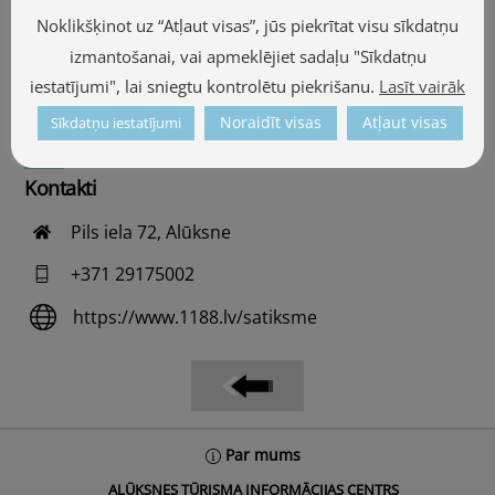
Noklikšķinot uz “Atļaut visas”, jūs piekrītat visu sīkdatņu
izmantošanai, vai apmeklējiet sadaļu "Sīkdatņu
Informācija par autobusu satiksmi Alūksne pilsētas
iestatījumi", lai sniegtu kontrolētu piekrišanu.
Lasīt vairāk
un starppilsētu maršrutos, pārskati, saraksti un
biļešu tirdzniecība.
Noraidīt visas
Atļaut visas
Sīkdatņu iestatījumi
Kontakti
Pils iela 72, Alūksne
+371 29175002
https://www.1188.lv/satiksme
Back
Par mums
To
ALŪKSNES TŪRISMA INFORMĀCIJAS CENTRS