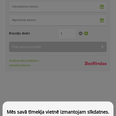
Mēs savā tīmekļa vietnē izmantojam sīkdatnes.
Alūksnes autoosta