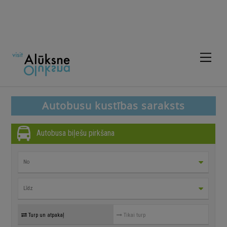
Skip
to
content
Men
Autobusu kustības saraksts