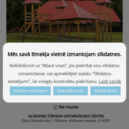
Mēs savā tīmekļa vietnē izmantojam sīkdatnes.
Noklikšķinot uz “Atļaut visas”, jūs piekrītat visu sīkdatņu
izmantošanai, vai apmeklējiet sadaļu "Sīkdatņu
Atpūtas kompleksi
iestatījumi", lai sniegtu kontrolētu piekrišanu.
Lasīt vairāk
Noraidīt visas
Atļaut visas
Sīkdatņu iestatījumi
Back
Par mums
To
ALŪKSNES TŪRISMA INFORMĀCIJAS CENTRS
Top
Ojāra Vācieša iela 1, Alūksne, Alūksnes novads, LV-4301