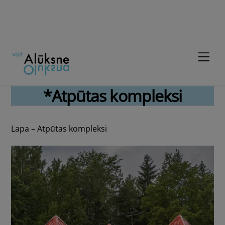
Skip
to
content
Men
*Atpūtas kompleksi
Lapa – Atpūtas kompleksi