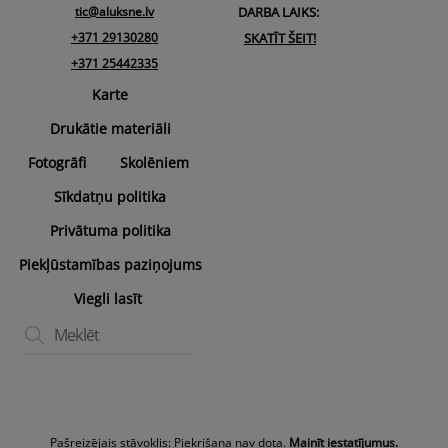
tic@aluksne.lv
DARBA LAIKS:
+371 29130280
SKATĪT ŠEIT!
+371 25442335
Karte
Drukātie materiāli
Fotogrāfi
Skolēniem
Sīkdatņu politika
Privātuma politika
Piekļūstamības paziņojums
Viegli lasīt
Pašreizējais stāvoklis: Piekrišana nav dota.
Mainīt iestatījumus.