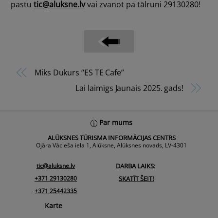
pastu
tic@aluksne.lv
vai zvanot pa tālruni 29130280!
Miks Dukurs “ES TE Cafe”
Lai laimīgs Jaunais 2025. gads!
Back
Par mums
To
ALŪKSNES TŪRISMA INFORMĀCIJAS CENTRS
Top
Ojāra Vācieša iela 1, Alūksne, Alūksnes novads, LV-4301
tic@aluksne.lv
DARBA LAIKS:
+371 29130280
SKATĪT ŠEIT!
+371 25442335
Karte