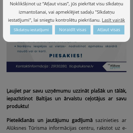
Noklikšķinot uz “Atļaut visas”, jūs piekrītat visu sīkdatņu
izmantošanai, vai apmeklējiet sadaļu "Sīkdatņu
iestatījumi", lai sniegtu kontrolētu piekrišanu.
Lasīt vairāk
Noraidīt visas
Atļaut visas
Sīkdatņu iestatījumi
Ļaujiet par savu uzņēmumu uzzināt plašāk un tālāk,
iepazīstinot Baltijas un ārvalstu ceļotājus ar savu
produktu!
Pieteikšanās un jautājumu gadījumā
sazinieties ar
Alūksnes Tūrisma informācijas centru, rakstot uz e-