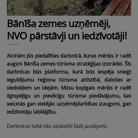
Bānīša zemes uzņēmēji,
NVO pārstāvji un iedzīvotāji!
Aicinām Jūs piedalīties darbnīcā, kuras mērķis ir radīt
augsni Bānīša zemes tūrisma stratēģijas izstrādei. Šīs
darbnīcas būs platforma, kurā būs iespēja sniegt
ieguldījumu reģiona tūrisma attīstībā, daloties ar
viedokļiem un idejām. Mūsu kopīgais mērķis ir radīt
ilgtspējīgu un pievilcīgu tūrisma piedāvājumu, kas
veicinās gan vietējās uzņēmējdarbības izaugsmi, gan
iedzīvotāju labklājību.
Darbnīcas laikā tiks apskatīti šādi jautājumi: