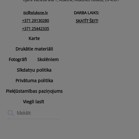
tic@aluksne.lv
DARBA LAIKS:
+371 29130280
SKATĪT ŠEIT!
+371 25442335
Karte
Drukātie materiāli
Fotogrāfi
Skolēniem
Sīkdatņu politika
Privātuma politika
Piekļūstamības paziņojums
Viegli lasīt