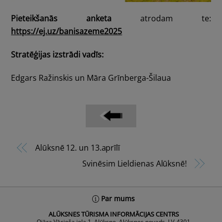
Pieteikšanās anketa
atrodam te:
https://ej.uz/banisazeme2025
Stratēģijas izstrādi vadīs:
Edgars Ražinskis un Māra Grīnberga-Šilaua
Alūksnē 12. un 13.aprīlī
Svinēsim Lieldienas Alūksnē!
Back
Par mums
To
ALŪKSNES TŪRISMA INFORMĀCIJAS CENTRS
Top
Ojāra Vācieša iela 1, Alūksne, Alūksnes novads, LV-4301