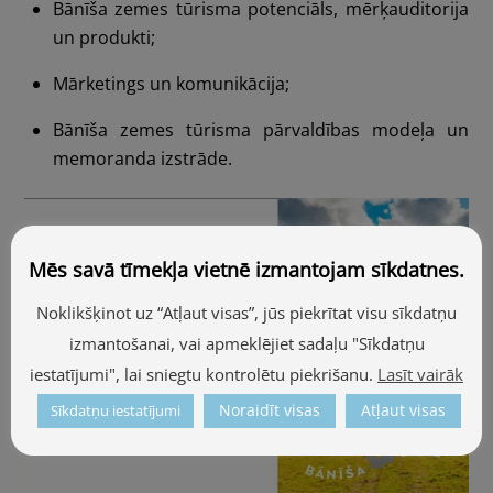
Bānīša zemes tūrisma potenciāls, mērķauditorija
un produkti;
Mārketings un komunikācija;
Bānīša zemes tūrisma pārvaldības modeļa un
memoranda izstrāde.
Mēs savā tīmekļa vietnē izmantojam sīkdatnes.
Noklikšķinot uz “Atļaut visas”, jūs piekrītat visu sīkdatņu
izmantošanai, vai apmeklējiet sadaļu "Sīkdatņu
iestatījumi", lai sniegtu kontrolētu piekrišanu.
Lasīt vairāk
Noraidīt visas
Atļaut visas
Sīkdatņu iestatījumi