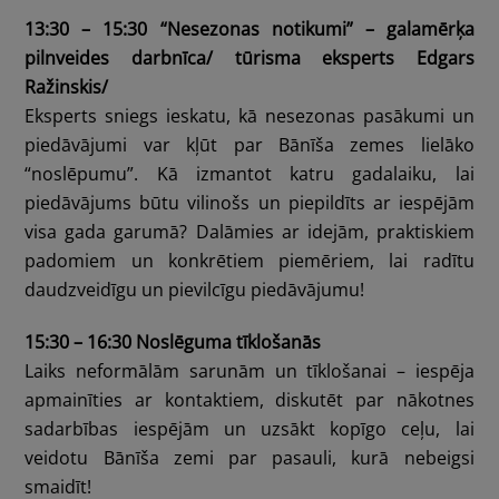
13:30 – 15:30 “Nesezonas notikumi” – galamērķa
pilnveides darbnīca/ tūrisma eksperts Edgars
Ražinskis/
Eksperts sniegs ieskatu, kā nesezonas pasākumi un
piedāvājumi var kļūt par Bānīša zemes lielāko
“noslēpumu”. Kā izmantot katru gadalaiku, lai
piedāvājums būtu vilinošs un piepildīts ar iespējām
visa gada garumā? Dalāmies ar idejām, praktiskiem
padomiem un konkrētiem piemēriem, lai radītu
daudzveidīgu un pievilcīgu piedāvājumu!
15:30 – 16:30 Noslēguma tīklošanās
Laiks neformālām sarunām un tīklošanai – iespēja
apmainīties ar kontaktiem, diskutēt par nākotnes
sadarbības iespējām un uzsākt kopīgo ceļu, lai
veidotu Bānīša zemi par pasauli, kurā nebeigsi
smaidīt!