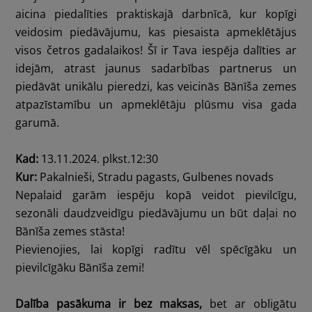
aicina piedalīties praktiskajā darbnīcā, kur kopīgi
veidosim piedāvājumu, kas piesaista apmeklētājus
visos četros gadalaikos! Šī ir Tava iespēja dalīties ar
idejām, atrast jaunus sadarbības partnerus un
piedāvāt unikālu pieredzi, kas veicinās Bānīša zemes
atpazīstamību un apmeklētāju plūsmu visa gada
garumā.
K
ad:
13.11.2024. plkst.12:30
K
ur:
Pakalnieši, Stradu pagasts, Gulbenes novads
Nepalaid garām iespēju kopā veidot pievilcīgu,
sezonāli daudzveidīgu piedāvājumu un būt daļai no
Bānīša zemes stāsta!
Pievienojies, lai kopīgi radītu vēl spēcīgāku un
pievilcīgāku Bānīša zemi!
Dalība pasākuma ir bez maksas,
bet ar obligātu