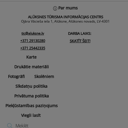
Back
Par mums
To
ALŪKSNES TŪRISMA INFORMĀCIJAS CENTRS
Top
Ojāra Vācieša iela 1, Alūksne, Alūksnes novads, LV-4301
tic@aluksne.lv
DARBA LAIKS:
+371 29130280
SKATĪT ŠEIT!
+371 25442335
Karte
Drukātie materiāli
Fotogrāfi
Skolēniem
Sīkdatņu politika
Privātuma politika
Piekļūstamības paziņojums
Viegli lasīt