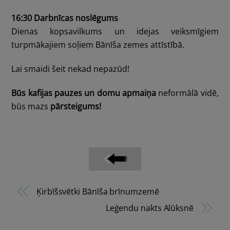
16:30 Darbnīcas noslēgums
Dienas kopsavilkums un idejas veiksmīgiem
turpmākajiem soļiem Bānīša zemes attīstībā.
Lai smaidi šeit nekad nepazūd!
Būs kafijas pauzes un domu apmaiņa
neformālā vidē,
būs mazs
pārsteigums!
Ķirbīšsvētki Bānīša brīnumzemē
Leģendu nakts Alūksnē