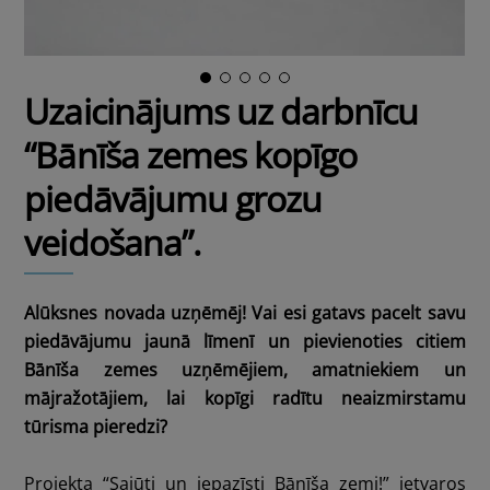
Uzaicinājums uz darbnīcu
“Bānīša zemes kopīgo
piedāvājumu grozu
veidošana”.
Alūksnes novada uzņēmēj! Vai esi gatavs pacelt savu
piedāvājumu jaunā līmenī un pievienoties citiem
Bānīša zemes uzņēmējiem, amatniekiem un
mājražotājiem, lai kopīgi radītu neaizmirstamu
tūrisma pieredzi?
Projekta “Sajūti un iepazīsti Bānīša zemi!” ietvaros