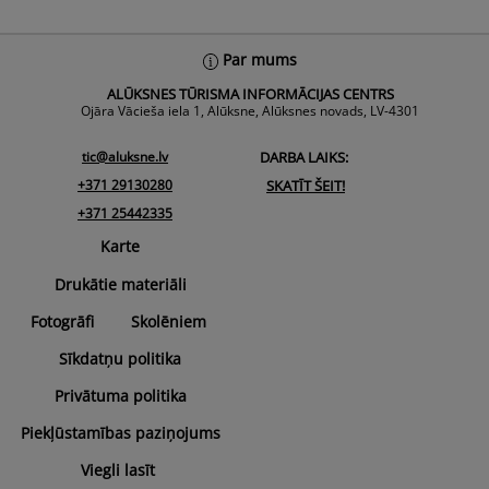
Back
Par mums
To
ALŪKSNES TŪRISMA INFORMĀCIJAS CENTRS
Top
Ojāra Vācieša iela 1, Alūksne, Alūksnes novads, LV-4301
tic@aluksne.lv
DARBA LAIKS:
+371 29130280
SKATĪT ŠEIT!
+371 25442335
Karte
Drukātie materiāli
Fotogrāfi
Skolēniem
Sīkdatņu politika
Privātuma politika
Piekļūstamības paziņojums
Viegli lasīt