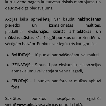
kurus vieno bagāts kultūrvēsturiskais mantojums un
daudzveidīgs piedāvājums.
Akcijas laikā apmeklētāji var baudīt
nakšņošanas
pieredzi un izsmalcinātas maltītes
,
piedalīties
ekskursijās
,
izzināt arhitektūras un
mākslas stāstus
, kā arī
iegūt punktus
un pretendēt uz
vērtīgām
balvām
. Punktus var iegūt trīs kategorijās:
BAUDĪTĀJS
– 10 punkti par nakšņošanu vai maltīti,
IZZINĀTĀJS
– 5 punkti par ekskursiju, ekspozīcijas
apmeklējumu vai vietējā suvenīra iegādi,
CEĻOTĀJS
– 1 punkts par foto ar muižas apbūvi
fonā.
Sakrātos punktus iespējams reģistrēt
vietnē
www.pilis.lv
visa akcijas perioda laikā.