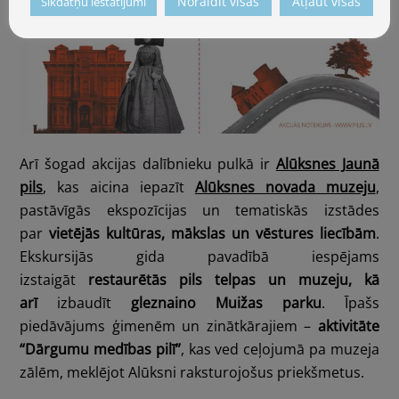
Noraidīt visas
Atļaut visas
Sīkdatņu iestatījumi
Arī šogad akcijas dalībnieku pulkā ir
Alūksnes Jaunā
pils
, kas aicina iepazīt
Alūksnes novada muzeju
,
pastāvīgās ekspozīcijas un tematiskās izstādes
par
vietējās kultūras, mākslas un vēstures liecībām
.
Ekskursijās gida pavadībā iespējams
izstaigāt
restaurētās pils telpas un muzeju,
kā
arī
izbaudīt
gleznaino Muižas parku
. Īpašs
piedāvājums ģimenēm un zinātkārajiem –
aktivitāte
“Dārgumu medības pilī”
, kas ved ceļojumā pa muzeja
zālēm, meklējot Alūksni raksturojošus priekšmetus.