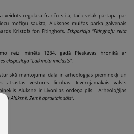
a veidots regulārā franču stilā, taču vēlāk pārtapa par
priecu mežiņu sauktā, Alūksnes muižas parka galvenais
ards Kristofs fon Fītinghofs.
Eskpozīcija “Fītinghofu zelta
mo reizi minēts 1284. gadā Pleskavas hronikā ar
es ekspozīcija “Laikmetu mielasts”.
sturiskā mantojuma daļa ir arheoloģijas pieminekļi un
s atrastās vēstures liecības. Ievērojamākais valsts
ineklis Alūksnē ir Livonijas ordeņa pils. Arheoloģijas
 pils Alūksnē. Zemē apraktais sāls”.