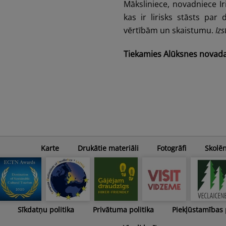
Māksliniece, novadniece Ir
kas ir lirisks stāsts par
vērtībām un skaistumu.
Iz
Tiekamies Alūksnes novada m
Karte
Drukātie materiāli
Fotogrāfi
Skolē
Sīkdatņu politika
Privātuma politika
Piekļūstamības