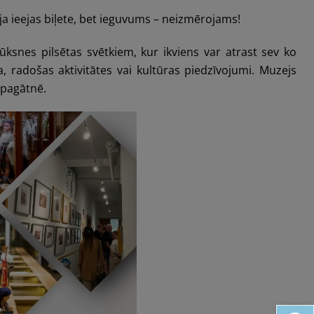
ja ieejas biļete, bet ieguvums – neizmērojams!
ūksnes pilsētas svētkiem, kur ikviens var atrast sev ko
, radošas aktivitātes vai kultūras piedzīvojumi. Muzejs
 pagātnē.
Open toolbar