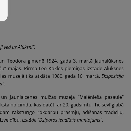
ā
eļi ved uz Alūksni”.
un Teodora ģimenē 1924. gada 3. martā Jaunalūksnes
šu” mājās. Pirmā Leo Kokles piemiņas izstāde Alūksnes
as muzejā tika atklāta 1980. gada 16. martā.
Ekspozīcija
a”.
un Jaunlaicenes muižas muzeja “Malēnieša pasaule”
kstaino cimdu, kas datēti ar 20. gadsimtu. Tie sevī glabā
am raksturīgo rokdarbu prasmju, adīšanas tradīciju,
dzveidību.
Izstāde “Dzīparos ieadītais mantojums”.