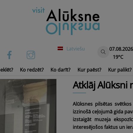
Latviešu
07.08.2026
19°C
eklēt?
Ko redzēt?
Ko darīt?
Kur paēst?
Kur palikt?
Ūdens transports un inven
Atklāj Alūksni
Alūksnes pilsētas svētko
izzinošā ceļojumā gida pa
izstaigāt muzeja ekspozī
interesējošos faktus un ier