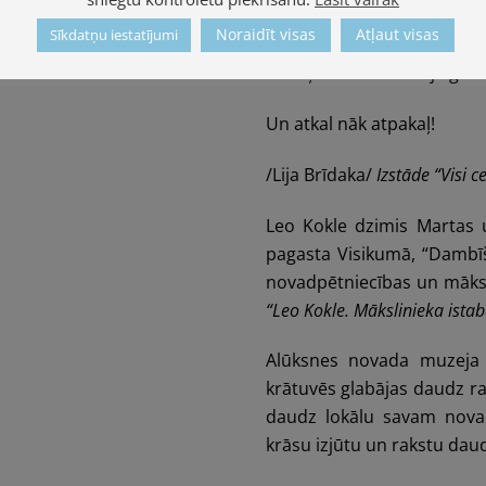
Te laiks mūsu likteņus kaļ,
Noraidīt visas
Atļaut visas
Sīkdatņu iestatījumi
Te ceļas dzērves zilajā gais
Un atkal nāk atpakaļ!
/Lija Brīdaka/
Izstāde “Visi c
Leo Kokle dzimis Martas 
pagasta Visikumā, “Dambī
novadpētniecības un māksl
“Leo Kokle. Mākslinieka istab
Alūksnes novada muzeja 
krātuvēs glabājas daudz ra
daudz lokālu savam novad
krāsu izjūtu un rakstu dau