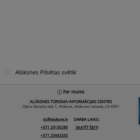
Alūksnes Pilsētas svētki
Par mums
ALŪKSNES TŪRISMA INFORMĀCIJAS CENTRS
Ojāra Vācieša iela 1, Alūksne, Alūksnes novads, LV-4301
tic@aluksne.lv
DARBA LAIKS:
+371 29130280
SKATĪT ŠEIT!
+371 25442335