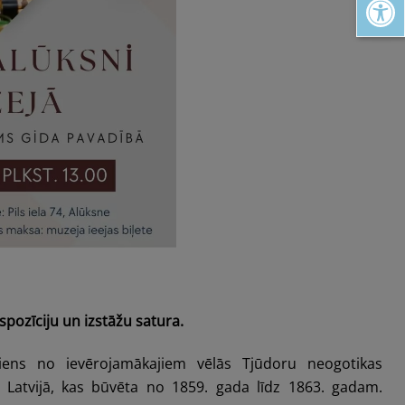
spozīciju un izstāžu satura.
viens no ievērojamākajiem vēlās Tjūdoru neogotikas
m Latvijā, kas būvēta no 1859. gada līdz 1863. gadam.