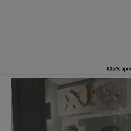
Skip
to
content
Kāpēc apm