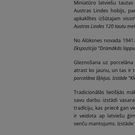
Miniatūro latviešu tauta
Austras Lindes hobijs, p
apkaklītes izšūtajam vis
Austras Lindes 120 tautu mei
No Alūksnes novada 1941. u
Ekspozīcija “Drūmākās lappuse
Gleznošana uz porcelāna 
atrast ko jaunu, un tas ir t
porcelāna šķīvjus. Izstāde “Kl
Tradicionālās lietišķās mā
savu darbu izstādi vasaras
tradīciju, kas priecē gan v
ir veidota ap latviešu ģ
senču mantojums. Izstāde “