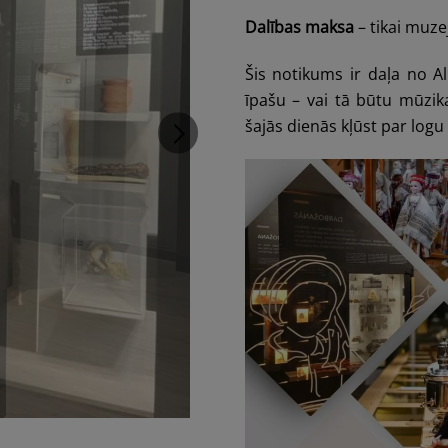
Dalības maksa
– tikai muze
Šis notikums ir daļa no Al
īpašu – vai tā būtu mūzika
šajās dienās kļūst par logu