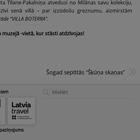
ita Tīlane-Pakalniņa atvedusi no Milānas savu kolekciju,
 dzīvi senā villā – par izzūdošu greznumu, aizmirstām
stāde “VILLA BOTERRA”.
uzejā -vietā, kur stāsti atdzīvojas!
Šogad septītās “Šķūņa skaņas”
Back
niem
To
Top
 paziņojums