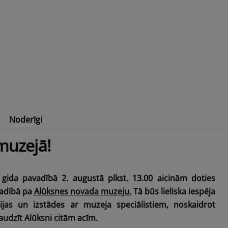
Noderīgi
tārs
Pakāpies augstāk Alūksnes augstienē!
 muzejā!
s
gida pavadībā 2. augustā plkst. 13.00
aicinām doties
vadībā pa
Alūksnes novada muzeju.
Tā būs lieliska iespēja
cijas un izstādes ar muzeja speciālistiem, noskaidrot
audzīt Alūksni citām acīm.