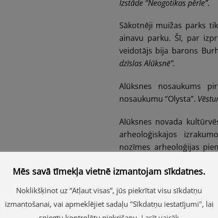
Izstāde “Neogotikas pērle”.
Sākotnēji muižas parks tik
ainavu parku. Šī, par iz
veidotājs bija barons Burh
dzīslas Alūksnē”.
Alūksnes nosaukums pir
nosaukumu “Olysta”.
Vēstur
Alūksnes novada kultūrvē
arheoloģiskajos izrakumo
nozīmes arheoloģijas piem
ekspozīcija
“Livonijas ordeņa
Mēs savā tīmekļa vietnē izmantojam sīkdatnes.
“Dziesma Alūksnei”
Noklikšķinot uz “Atļaut visas”, jūs piekrītat visu sīkdatņu
izmantošanai, vai apmeklējiet sadaļu "Sīkdatņu iestatījumi", lai
Alūksne, Alūksne skaistā,
sniegtu kontrolētu piekrišanu.
Lasīt vairāk