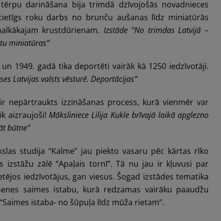
s tērpu darināšana bija trimdā dzīvojošās novadnieces
acietīgs roku darbs no brunču aušanas līdz miniatūrās
smalkākajam krustdūrienam.
Izstāde “No trimdas Latvijā –
tu miniatūras”
n 1949. gadā tika deportēti vairāk kā 1250 iedzīvotāji.
s Latvijas valsts vēsturē. Deportācijas”
ir nepārtraukts izzināšanas process, kurā vienmēr var
ik aizraujoši!
Māksliniece Lilija Kukle brīvajā laikā apglezno
āt būtne”
kslas studija “Kalme” jau piekto vasaru pēc kārtas rīko
 izstāžu zālē “Apaļais tornī”. Tā nu jau ir kļuvusi par
ietējos iedzīvotājus, gan viesus. Šogad izstādes tematika
imenes saimes istabu, kurā redzamas vairāku paaudžu
Saimes istaba- no šūpuļa līdz mūža rietam”.