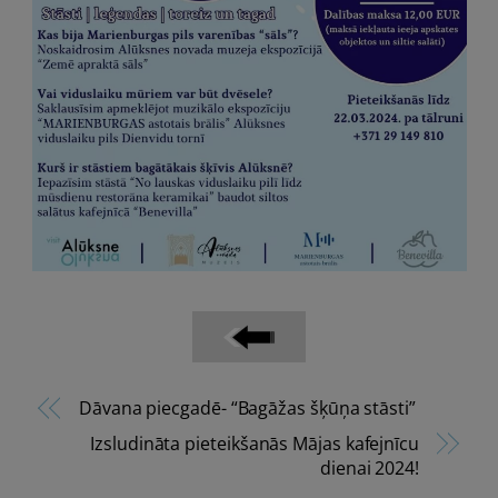
Dāvana piecgadē- “Bagāžas šķūņa stāsti”
Izsludināta pieteikšanās Mājas kafejnīcu
dienai 2024!