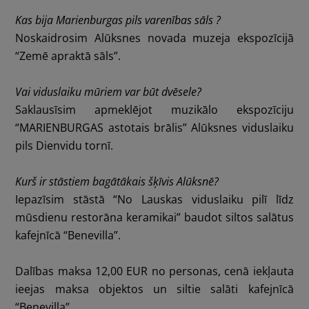
Kas bija Marienburgas pils varenības sāls ?
Noskaidrosim
Alūksnes novada muzeja
ekspozīcijā
“Zemē apraktā sāls”.
Vai viduslaiku mūriem var būt dvēsele?
Saklausīsim apmeklējot muzikālo ekspozīciju
“MARIENBURGAS astotais brālis”
Alūksnes viduslaiku
pils Dienvidu tornī.
Kurš ir stāstiem bagātākais šķīvis Alūksnē?
Iepazīsim stāstā “No Lauskas viduslaiku pilī līdz
mūsdienu restorāna keramikai” baudot siltos salātus
kafejnīcā
“Benevilla”
.
Dalības maksa 12,00 EUR no personas, cenā iekļauta
ieejas maksa objektos un siltie salāti kafejnīcā
“Benevilla”.