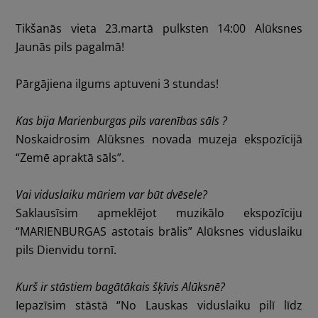
Tikšanās vieta 23.martā pulksten 14:00
Alūksnes
Jaunās pils
pagalmā!
Pārgājiena ilgums aptuveni 3 stundas!
Kas bija Marienburgas pils varenības sāls ?
Noskaidrosim
Alūksnes novada muzeja
ekspozīcijā
“Zemē apraktā sāls”.
Vai viduslaiku mūriem var būt dvēsele?
Saklausīsim apmeklējot muzikālo ekspozīciju
“MARIENBURGAS astotais brālis”
Alūksnes viduslaiku
pils Dienvidu tornī.
Kurš ir stāstiem bagātākais šķīvis Alūksnē?
Iepazīsim stāstā “No Lauskas viduslaiku pilī līdz