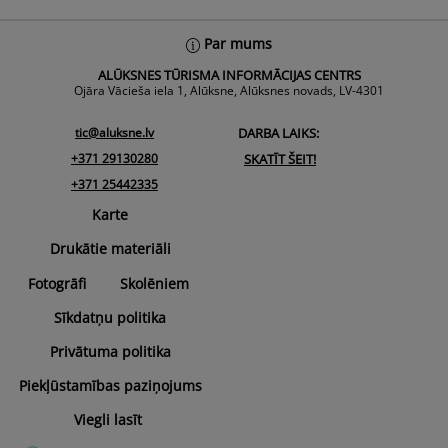
Back
Par mums
To
ALŪKSNES TŪRISMA INFORMĀCIJAS CENTRS
Top
Ojāra Vācieša iela 1, Alūksne, Alūksnes novads, LV-4301
tic@aluksne.lv
DARBA LAIKS:
+371 29130280
SKATĪT ŠEIT!
+371 25442335
Karte
Drukātie materiāli
Fotogrāfi
Skolēniem
Sīkdatņu politika
Privātuma politika
Piekļūstamības paziņojums
Viegli lasīt