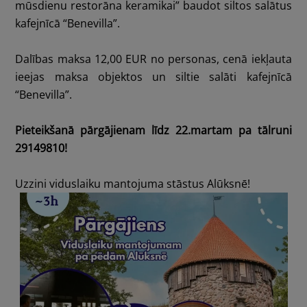
mūsdienu restorāna keramikai” baudot siltos salātus
kafejnīcā
“Benevilla”
.
Dalības maksa 12,00 EUR no personas, cenā iekļauta
ieejas maksa objektos un siltie salāti kafejnīcā
“Benevilla”.
Pieteikšanā pārgājienam līdz 22.martam pa tālruni
29149810!
Uzzini viduslaiku mantojuma stāstus Alūksnē!