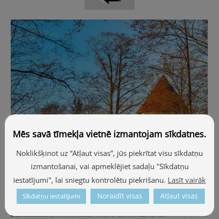
Mēs savā tīmekļa vietnē izmantojam sīkdatnes.
Noklikšķinot uz “Atļaut visas”, jūs piekrītat visu sīkdatņu
izmantošanai, vai apmeklējiet sadaļu "Sīkdatņu
iestatījumi", lai sniegtu kontrolētu piekrišanu.
Lasīt vairāk
Noraidīt visas
Atļaut visas
Sīkdatņu iestatījumi