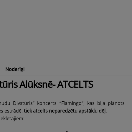
Noderīgi
tārs
Pakāpies augstāk Alūksnes augstienē!
ūris Alūksnē- ATCELTS
du Divstūris” koncerts “Flamingo”, kas bija plānots
es estrādē,
tiek atcelts neparedzētu apstākļu dēļ.
eklētājiem: