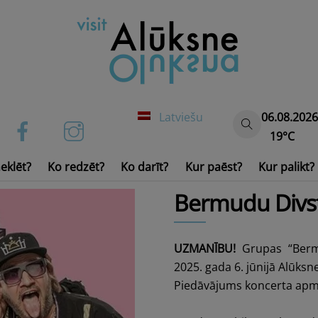
Latviešu
06.08.2026
19°C
eklēt?
Ko redzēt?
Ko darīt?
Kur paēst?
Kur palikt?
Ūdens transports un inven
Bermudu Divst
UZMANĪBU!
Grupas “Bermu
2025. gada 6. jūnijā Alūksn
Piedāvājums koncerta apm