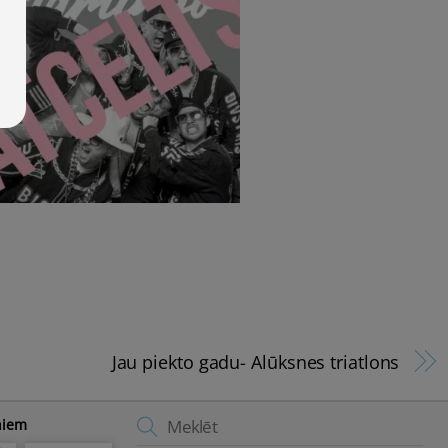
Jau piekto gadu- Alūksnes triatlons
Back
niem
To