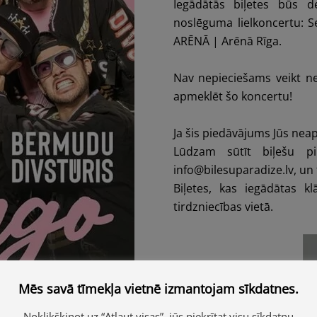
Iegādātās biļetes būs
noslēguma lielkoncertu: S
ARĒNĀ | Arēnā Rīga.
Nav nepieciešams veikt ne
apmeklēt šo koncertu!
Ja šis piedāvājums Jūs nea
Lūdzam sūtīt biļešu p
info@bilesuparadize.lv, un
Biļetes, kas iegādātas kl
tirdzniecības vietā.
Mēs savā tīmekļa vietnē izmantojam sīkdatnes.
Noklikšķinot uz “Atļaut visas”, jūs piekrītat visu sīkdatņu