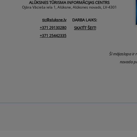
ALŪKSNES TŪRISMA INFORMĀCIJAS CENTRS
Ojāra Vācieša iela 1, Alūksne, Alūksnes novads, LV-4301
tic@aluksne.lv
DARBA LAIKS:
+371 29130280
SKATĪT ŠEIT!
+371 25442335
Šī mājaslapa ir 
novada pa