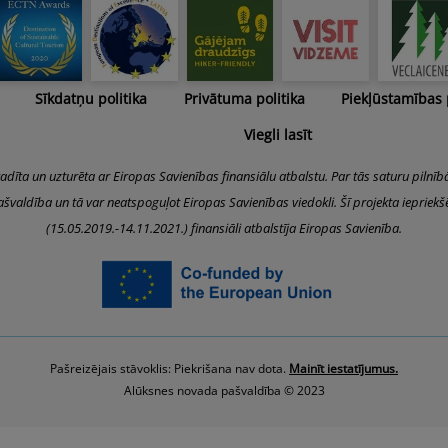
Sīkdatņu politika
Privātuma politika
Piekļūstamības
Viegli lasīt
radīta un uzturēta ar Eiropas Savienības finansiālu atbalstu. Par tās saturu pilnīb
švaldība un tā var neatspoguļot Eiropas Savienības viedokli. Šī projekta iepriek
(15.05.2019.-14.11.2021.) finansiāli atbalstīja Eiropas Savienība.
Pašreizējais stāvoklis: Piekrišana nav dota.
Mainīt iestatījumus.
Alūksnes novada pašvaldība © 2023