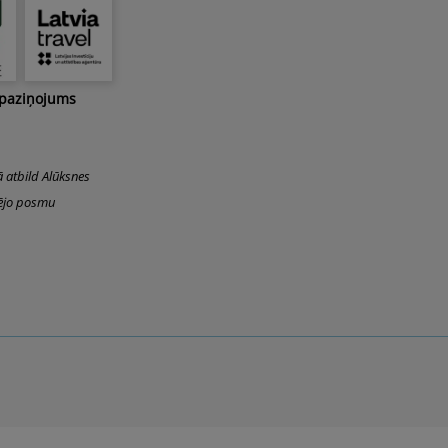
Top
 paziņojums
ā atbild Alūksnes
šējo posmu