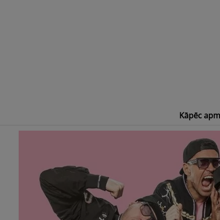
Skip
to
content
Kāpēc apm