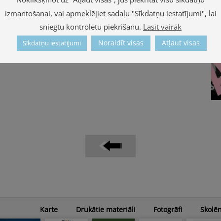
izmantošanai, vai apmeklējiet sadaļu "Sīkdatņu iestatījumi", lai
sniegtu kontrolētu piekrišanu.
Lasīt vairāk
Noraidīt visas
Atļaut visas
Sīkdatņu iestatījumi
Karte
Drukātie materiāli
Fotogrāfi
Skolē