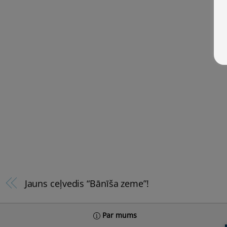
Jauns ceļvedis “Bānīša zeme”!
Par mums