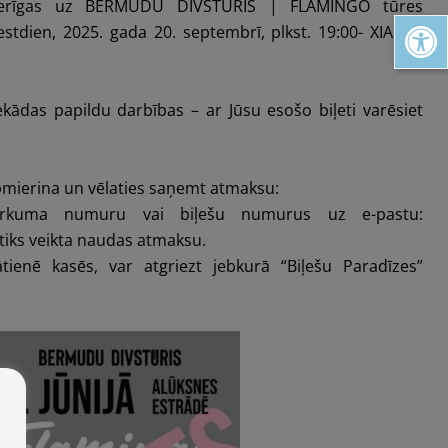
 derīgas uz BERMUDU DIVSTŪRIS | FLAMINGO tūres
Open toolbar
estdien, 2025. gada 20. septembrī, plkst. 19:00- XIAOMI
kādas papildu darbības – ar Jūsu esošo biļeti varēsiet
pmierina un vēlaties saņemt atmaksu:
irkuma numuru vai biļešu numurus uz e-pastu:
 tiks veikta naudas atmaksu.
ātienē kasēs, var atgriezt jebkurā “Biļešu Paradīzes”