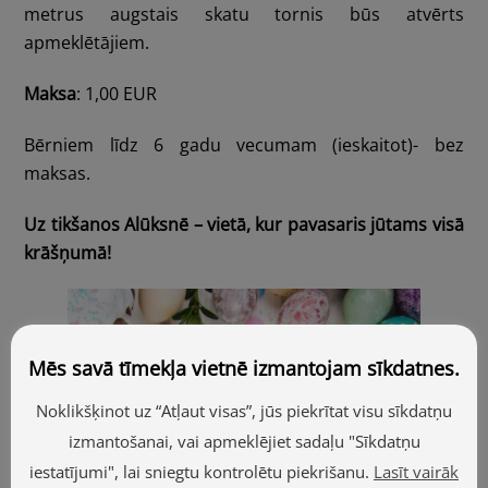
metrus augstais skatu tornis būs atvērts
apmeklētājiem.
Maksa
: 1,00 EUR
Bērniem līdz 6 gadu vecumam (ieskaitot)- bez
maksas.
Uz tikšanos Alūksnē – vietā, kur pavasaris jūtams visā
krāšņumā!
Mēs savā tīmekļa vietnē izmantojam sīkdatnes.
Noklikšķinot uz “Atļaut visas”, jūs piekrītat visu sīkdatņu
izmantošanai, vai apmeklējiet sadaļu "Sīkdatņu
iestatījumi", lai sniegtu kontrolētu piekrišanu.
Lasīt vairāk