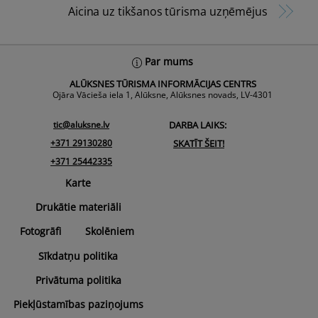
Aicina uz tikšanos tūrisma uzņēmējus
Back
Par mums
To
ALŪKSNES TŪRISMA INFORMĀCIJAS CENTRS
Top
Ojāra Vācieša iela 1, Alūksne, Alūksnes novads, LV-4301
tic@aluksne.lv
DARBA LAIKS:
+371 29130280
SKATĪT ŠEIT!
+371 25442335
Karte
Drukātie materiāli
Fotogrāfi
Skolēniem
Sīkdatņu politika
Privātuma politika
Piekļūstamības paziņojums