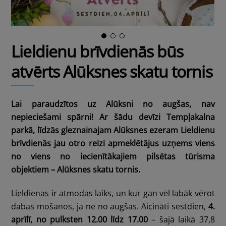
Lieldienu brīvdienās būs
atvērts Alūksnes skatu tornis
Lai paraudzītos uz Alūksni no augšas, nav
nepieciešami spārni!
Ar šādu devīzi Tempļakalna
parkā, līdzās gleznainajam Alūksnes ezeram Lieldienu
brīvdienās jau otro reizi apmeklētājus uzņems viens
no viens no iecienītākajiem pilsētas tūrisma
objektiem – Alūksnes skatu tornis.
Lieldienas ir atmodas laiks, un kur gan vēl labāk vērot
dabas mošanos, ja ne no augšas. Aicināti sestdien,
4.
aprīlī, no pulksten 12.00 līdz 17.00
– šajā laikā 37,8