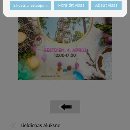
Noraidīt visas
Atļaut visas
Sīkdatņu iestatījumi
Lieldienas Alūksnē