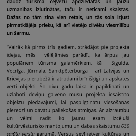
daudz tūrisma ceļvežu apdziedātas un ļaužu
uzmanības izlutinātas, taču ir neticami skaistas.
Dažas no tām zina vien retais, un tās sola izjust
pirmatklājēja prieku, kā arī vietējo cilvēku viesmīlību
un šarmu.
“Vairāk kā pirms trīs gadiem, strādājot pie projekta
idejas, mēs vēlējāmies parādīt, ka ārpus jau
populāriem tūrisma galamērķiem, kā Sigulda,
Vecrīga, Jūrmala, Sanktpēterburga – arī Latvijas un
Krievijas pierobežā ir atrodami brīnišķīgi un apskates
vērti objekti. Šo divu gadu laikā ir papildināti un
uzlaboti deviņu galveno mūsu projektā iesaistīto
objektu piedāvājumi, lai paspilgtinātu viesošanās
pieredzi un dāvātu paliekošas atmiņas. Ar aizrautību
un vēlmi radīt ko jaunu esam izcēluši
kultūrvēsturisko mantojumu un dabas skaistumu
630
sajūtu verstu
garumā. Verstis sevī ietver kultūras un