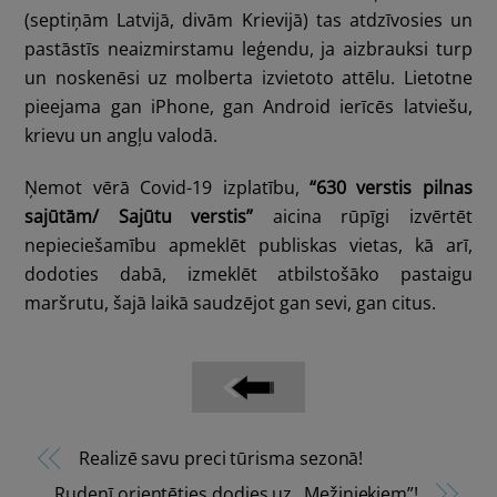
(septiņām Latvijā, divām Krievijā) tas atdzīvosies un
pastāstīs neaizmirstamu leģendu, ja aizbrauksi turp
un noskenēsi uz molberta izvietoto attēlu. Lietotne
pieejama gan iPhone, gan Android ierīcēs latviešu,
krievu un angļu valodā.
Ņemot vērā Covid-19 izplatību,
“630 verstis pilnas
sajūtām/ Sajūtu verstis”
aicina rūpīgi izvērtēt
nepieciešamību apmeklēt publiskas vietas, kā arī,
dodoties dabā, izmeklēt atbilstošāko pastaigu
maršrutu, šajā laikā saudzējot gan sevi, gan citus.
Realizē savu preci tūrisma sezonā!
Rudenī orientēties dodies uz „Mežiniekiem”!