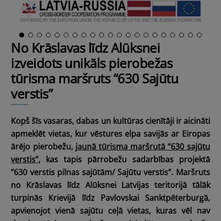
No Krāslavas līdz Alūksnei
izveidots unikāls pierobežas
tūrisma maršruts “630 Sajūtu
verstis”
Kopš šīs vasaras, dabas un kultūras cienītāji ir aicināti
apmeklēt
vietas, kur vēstures elpa savijās ar Eiropas
ārējo pierobežu,
jaunā tūrisma maršrutā “630 sajūtu
verstis”
, kas tapis pārrobežu sadarbības projektā
“630 verstis pilnas sajūtām/ Sajūtu verstis”. Maršruts
no Krāslavas līdz Alūksnei Latvijas teritorijā tālāk
turpinās Krievijā līdz Pavlovskai Sanktpēterburgā,
apvienojot vienā sajūtu ceļā vietas, kuras vēl nav