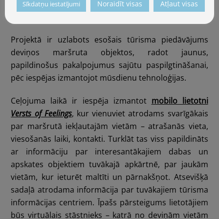
saimniekus – viss, kas nepieciešams pilnvērtīgai
Noraidīt visas
Atļaut visas
Sīkdatņu iestatījumi
atpūtai.
Projektā ir uzlabots esošais tūrisma piedāvājums
deviņos maršruta objektos, radot jaunus,
papildinošus pakalpojumus sajūtu paspilgtināšanai,
pēc iespējas izmantojot mūsdienu tehnoloģijas.
Ceļojuma laikā ir iespēja izmantot
mobilo lietotni
Versts of Feelings
, kur vienuviet atrodams svarīgākais
par maršrutā iekļautajām vietām – atrašanās vieta,
viesošanās laiki, kontakti. Turklāt tas viss papildināts
ar informāciju par interesantākajiem dabas un
apskates objektiem tuvākajā apkārtnē, par jaukām
vietām, kur ieturēt maltīti un pārnakšņot. Atsevišķā
sadaļā atrodama informācija par tuvākajiem tūrisma
informācijas centriem. Īpašs pārsteigums lietotājiem
būs virtuālais stāstnieks – katrā no deviņām vietām