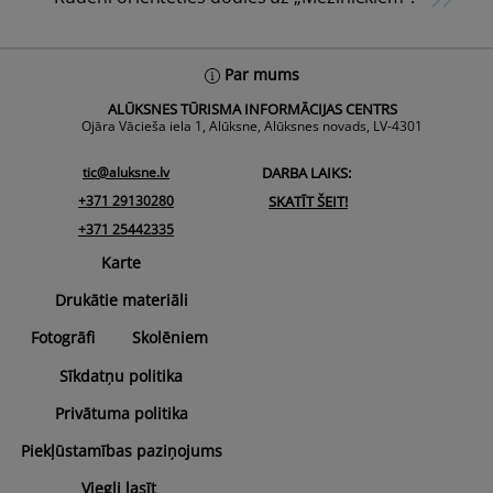
Back
Par mums
To
ALŪKSNES TŪRISMA INFORMĀCIJAS CENTRS
Top
Ojāra Vācieša iela 1, Alūksne, Alūksnes novads, LV-4301
tic@aluksne.lv
DARBA LAIKS:
+371 29130280
SKATĪT ŠEIT!
+371 25442335
Karte
Drukātie materiāli
Fotogrāfi
Skolēniem
Sīkdatņu politika
Privātuma politika
Piekļūstamības paziņojums
Viegli lasīt