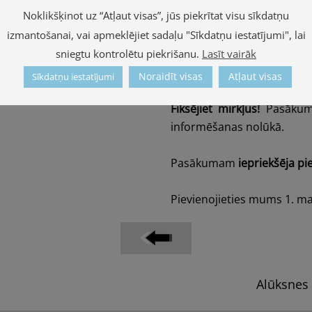
Noklikšķinot uz “Atļaut visas”, jūs piekrītat visu sīkdatņu
radītu neaizmirstamus mir
izmantošanai, vai apmeklējiet sadaļu "Sīkdatņu iestatījumi", lai
Lūdzu, ņemiet vērā, ka pas
sniegtu kontrolētu piekrišanu.
Lasīt vairāk
organizatori patur tiesības p
Noraidīt visas
Atļaut visas
Sīkdatņu iestatījumi
Fiksējiet mirkļus!
Pasākuma 
informēšanas nolūkā.
Pasākumam
iepriekšēja pi
Pievienojieties mums 1. ma
Alūksnes 