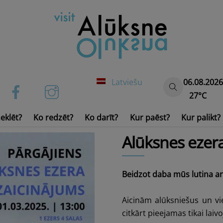
Latviešu
06.08.2026
27°C
eklēt?
Ko redzēt?
Ko darīt?
Kur paēst?
Kur palikt?
Ūdens transports un inven
Alūksnes ezera
Beidzot daba mūs lutina ar
Aicinām alūksniešus un vie
citkārt pieejamas tikai laivo