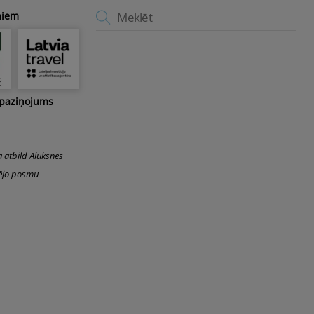
Back
niem
To
Top
 paziņojums
ā atbild Alūksnes
šējo posmu