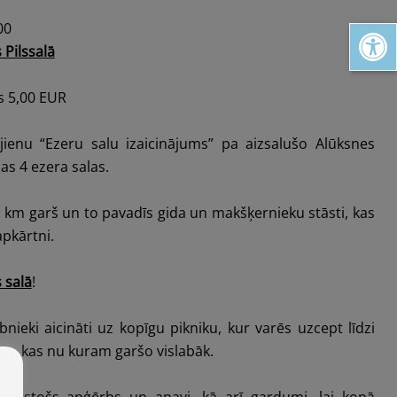
Open toolbar
00
 Pilssalā
s 5,00 EUR
jienu “Ezeru salu izaicinājums” pa aizsalušo Alūksnes
as 4 ezera salas.
km garš un to pavadīs gida un makšķernieku stāsti, kas
apkārtni.
 salā
!
ieki aicināti uz kopīgu pikniku, kur varēs uzcept līdzi
s, kas nu kuram garšo vislabāk.
bilstošs apģērbs un apavi, kā arī gardumi, lai kopā