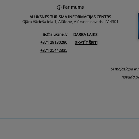
Par mums
ALŪKSNES TŪRISMA INFORMĀCIJAS CENTRS
Ojāra Vācieša iela 1, Alūksne, Alūksnes novads, LV-4301
tic@aluksne.lv
DARBA LAIKS:
+371 29130280
SKATĪT ŠEIT!
+371 25442335
Šī mājaslapa ir 
novada pa