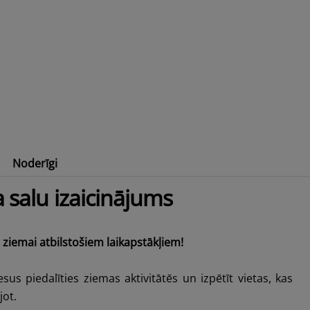
Noderīgi
tārs
Pakāpies augstāk Alūksnes augstienē!
 salu izaicinājums
 ziemai atbilstošiem laikapstākļiem!
sus piedalīties ziemas aktivitātēs un izpētīt vietas, kas
jot.