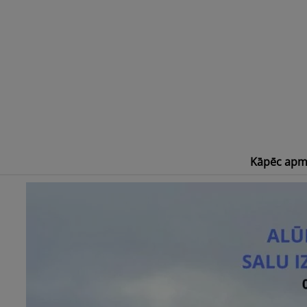
Skip
to
content
Kāpēc apm