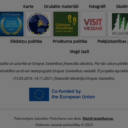
Karte
Drukātie materiāli
Fotogrāfi
Skolē
Sīkdatņu politika
Privātuma politika
Piekļūstamības
Viegli lasīt
radīta un uzturēta ar Eiropas Savienības finansiālu atbalstu. Par tās saturu pilnīb
švaldība un tā var neatspoguļot Eiropas Savienības viedokli. Šī projekta iepriek
(15.05.2019.-14.11.2021.) finansiāli atbalstīja Eiropas Savienība.
Pašreizējais stāvoklis: Piekrišana nav dota.
Mainīt iestatījumus.
Alūksnes novada pašvaldība © 2023