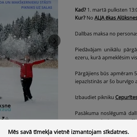
Kad?
1. martā pulksten 13:
Kur?
No
ALJA ēkas Alūksnes
Dalības maksa no persona
Piedāvājam unikālu pārgā
ezeru, kurā apmeklēsim vis
Pārgājiens būs apmēram 5 
iepazīstinās ar šo burvīgo 
Izbaudiet pikniku
Cepurītes
Pasākuma noslēgumā dalībn
paņemtās desiņas un našķu
Mēs savā tīmekļa vietnē izmantojam sīkdatnes.
ATCERIES:
Nepieciešams at