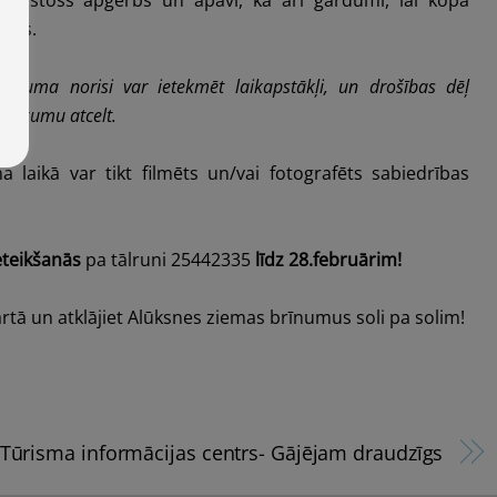
kļus.
ākuma norisi var ietekmēt laikapstākļi, un drošības dēļ
asākumu atcelt.
laikā var tikt filmēts un/vai fotografēts sabiedrības
eteikšanās
pa tālruni 25442335
līdz 28.februārim!
rtā un atklājiet Alūksnes ziemas brīnumus soli pa solim!
Tūrisma informācijas centrs- Gājējam draudzīgs