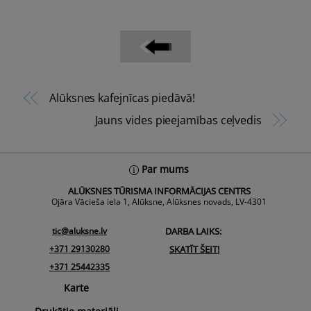
Alūksnes kafejnīcas piedāvā!
Jauns vides pieejamības ceļvedis
Back
Par mums
To
ALŪKSNES TŪRISMA INFORMĀCIJAS CENTRS
Top
Ojāra Vācieša iela 1, Alūksne, Alūksnes novads, LV-4301
tic@aluksne.lv
DARBA LAIKS:
+371 29130280
SKATĪT ŠEIT!
+371 25442335
Karte