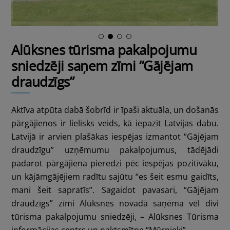
Alūksnes tūrisma pakalpojumu
sniedzēji saņem zīmi “Gājējam
draudzīgs”
Aktīva atpūta dabā šobrīd ir īpaši aktuāla, un došanās
pārgājienos ir lielisks veids, kā iepazīt Latvijas dabu.
Latvijā ir arvien plašākas iespējas izmantot “Gājējam
draudzīgu” uzņēmumu pakalpojumus, tādējādi
padarot pārgājiena pieredzi pēc iespējas pozitīvāku,
un kājāmgājējiem radītu sajūtu “es šeit esmu gaidīts,
mani šeit sapratīs”. Sagaidot pavasari, “Gājējam
draudzīgs” zīmi Alūksnes novadā saņēma vēl divi
tūrisma pakalpojumu sniedzēji, – Alūksnes Tūrisma
informācijas centrs un naktsmītne “Mūrnieki”.