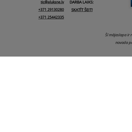
tic@aluksne.lv
DARBA LAIKS:
+371 29130280
SKATĪT ŠEIT!
+371 25442335
Šī mājaslapa ir 
novada pa