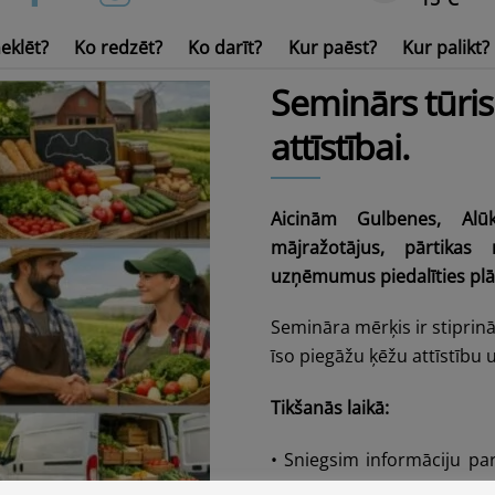
eklēt?
Ko redzēt?
Ko darīt?
Kur paēst?
Kur palikt?
Ūdens transports un inven
Seminārs tūri
attīstībai.
Aicinām Gulbenes, Al
mājražotājus, pārtikas
uzņēmumus piedalīties plān
Semināra mērķis ir stiprin
īso piegāžu ķēžu attīstību
Tikšanās laikā:
• Sniegsim informāciju p
noteikumiem Nr. 686 (29.10