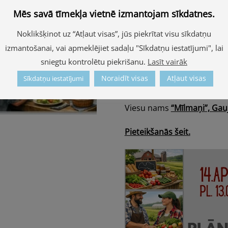
• Diskutēsim par kopīgiem 
Mēs savā tīmekļa vietnē izmantojam sīkdatnes.
•Veidosim jaunus sadarbīb
Noklikšķinot uz “Atļaut visas”, jūs piekrītat visu sīkdatņu
• Plānosim turpmākās kopīg
izmantošanai, vai apmeklējiet sadaļu "Sīkdatņu iestatījumi", lai
Seminārs norises laiks un v
sniegtu kontrolētu piekrišanu.
Lasīt vairāk
Noraidīt visas
Atļaut visas
Sīkdatņu iestatījumi
Otrdiena, 14.aprīlis plkst
Viesu nams
“Mīlmaņi”, Gau
Pieteikšanās šeit.