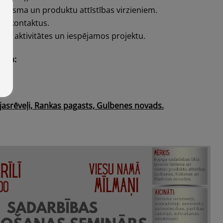
tūrisma un produktu attīstības virzieniem.
as kontaktus.
ās aktivitātes un iespējamos projektu.
ieta:
.13.00
jasrēveļi, Rankas pagasts, Gulbenes novads.