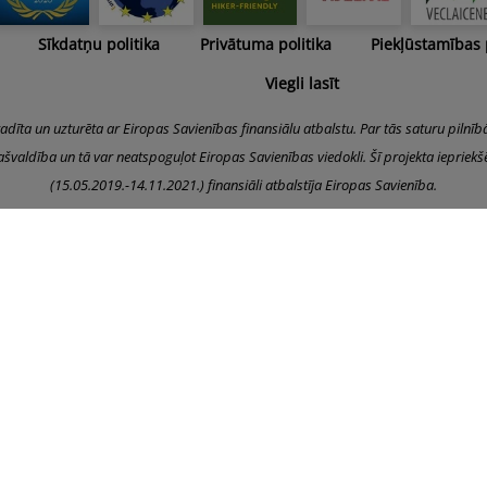
Sīkdatņu politika
Privātuma politika
Piekļūstamības
Viegli lasīt
radīta un uzturēta ar Eiropas Savienības finansiālu atbalstu. Par tās saturu pilnīb
švaldība un tā var neatspoguļot Eiropas Savienības viedokli. Šī projekta iepriek
(15.05.2019.-14.11.2021.) finansiāli atbalstīja Eiropas Savienība.
Pašreizējais stāvoklis: Piekrišana nav dota.
Mainīt iestatījumus.
Alūksnes novada pašvaldība © 2023
Latviešu