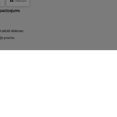
 paziņojums
ā atbild Alūksnes
šējo posmu