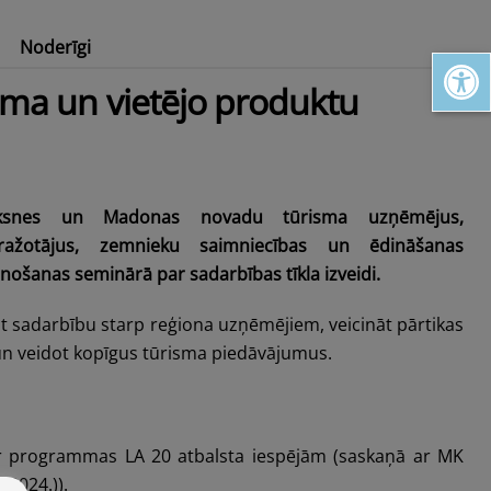
Noderīgi
Open toolbar
tārs
Pakāpies augstāk Alūksnes augstienē!
sma un vietējo produktu
ūksnes un Madonas novadu tūrisma uzņēmējus,
 ražotājus, zemnieku saimniecības un ēdināšanas
ošanas seminārā par sadarbības tīkla izveidi.
āt sadarbību starp reģiona uzņēmējiem, veicināt pārtikas
 un veidot kopīgus tūrisma piedāvājumus.
ar programmas LA 20 atbalsta iespējām (saskaņā ar MK
.2024.)).