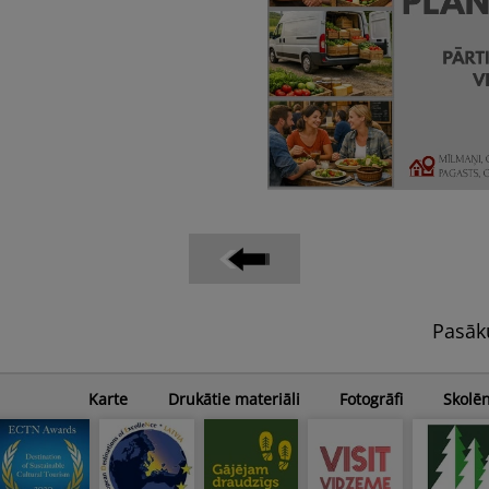
Pasāk
Karte
Drukātie materiāli
Fotogrāfi
Skolē