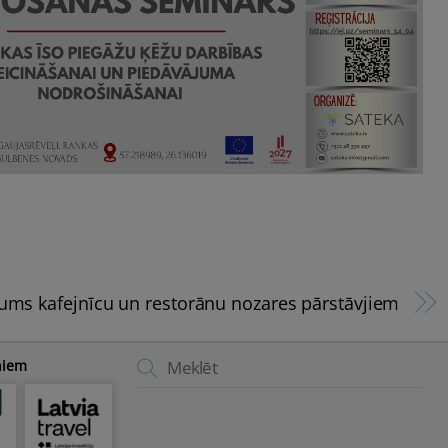
ums kafejnīcu un restorānu nozares pārstāvjiem
Back
niem
To
Top