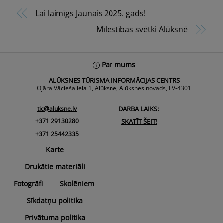
Lai laimīgs Jaunais 2025. gads!
Mīlestības svētki Alūksnē
Back
Par mums
To
ALŪKSNES TŪRISMA INFORMĀCIJAS CENTRS
Top
Ojāra Vācieša iela 1, Alūksne, Alūksnes novads, LV-4301
tic@aluksne.lv
DARBA LAIKS:
+371 29130280
SKATĪT ŠEIT!
+371 25442335
Karte
Drukātie materiāli
Fotogrāfi
Skolēniem
Sīkdatņu politika
Privātuma politika