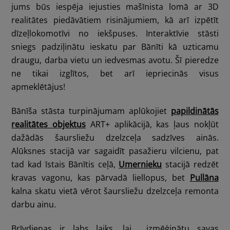
jums būs iespēja iejusties mašīnista lomā ar 3D
realitātes piedāvātiem risinājumiem, kā arī izpētīt
dīzeļlokomotīvi no iekšpuses. Interaktīvie stāsti
sniegs padziļinātu ieskatu par Bānīti kā uzticamu
draugu, darba vietu un iedvesmas avotu. Šī pieredze
ne tikai izglītos, bet arī iepriecinās visus
apmeklētājus!
Bānīša stāsta turpinājumam aplūkojiet
papildinātās
realitātes objektus
ART+ aplikācijā, kas ļaus nokļūt
dažādās šaursliežu dzelzceļa sadzīves ainās.
Alūksnes stacijā var sagaidīt pasažieru vilcienu, pat
tad kad īstais Bānītis ceļā,
Umernieku
stacijā redzēt
kravas vagonu, kas pārvadā liellopus, bet
Pullāna
kalna skatu vietā vērot šaursliežu dzelzceļa remonta
darbu ainu.
Brīvdienas ir labs laiks, lai izmēģinātu savas