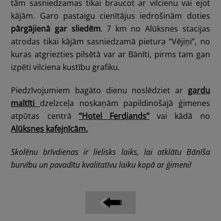
tām sasniedzamas tikai braucot ar vilcienu vai ejot
kājām. Garo pastaigu cienītājus iedrošinām doties
pārgājienā gar sliedēm
. 7 km no Alūksnes stacijas
atrodas tikai kājām sasniedzamā pietura “Vējiņi”, no
kuras atgriezties pilsētā var ar Bānīti, pirms tam gan
izpēti vilciena kustību grafiku.
Piedzīvojumiem bagāto dienu noslēdziet ar
gardu
maltīti
dzelzceļa noskaņām papildinošajā ģimenes
atpūtas centrā
“Hotel Ferdiands”
vai kādā no
Alūksnes kafejnīcām.
Skolēnu brīvdienas ir lielisks laiks, lai atklātu Bānīša
burvību un pavadītu kvalitatīvu laiku kopā ar ģimeni!