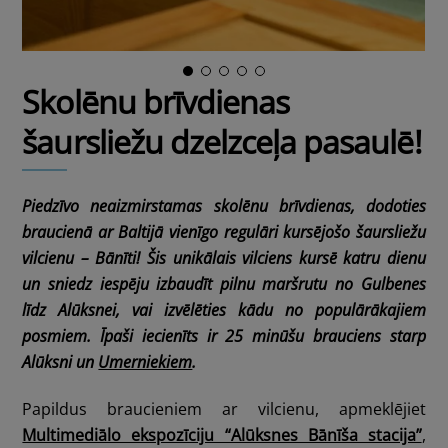
Skolēnu brīvdienas
šaursliežu dzelzceļa pasaulē!
Piedzīvo neaizmirstamas skolēnu brīvdienas, dodoties
braucienā ar Baltijā vienīgo regulāri kursējošo šaursliežu
vilcienu – Bānīti! Šis unikālais vilciens kursē katru dienu
un sniedz iespēju izbaudīt pilnu maršrutu no Gulbenes
līdz Alūksnei, vai izvēlēties kādu no populārākajiem
posmiem. Īpaši iecienīts ir 25 minūšu brauciens starp
Alūksni un
Umerniekiem
.
Papildus braucieniem ar vilcienu, apmeklējiet
Multimediālo ekspozīciju “Alūksnes Bānīša stacija”
,