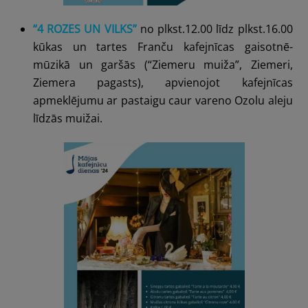
“4 ROZES UN VILKS”
no plkst.12.00 līdz plkst.16.00
kūkas un tartes Franču kafejnīcas gaisotnē-
mūzikā un garšās (
“Ziemeru muiža”
,
Ziemeri,
Ziemera pagasts), apvienojot kafejnīcas
apmeklējumu ar pastaigu caur vareno Ozolu aleju
līdzās muižai.