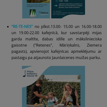
“RE-TE-NES”
no plkst.13.00- 15.00 un 16.00-18.00
un 19.00-22.00 kafejnīcā, kur savstarpēji mijas
garda maltīte, dabas idille un mākslinieciska
gaisotne (“Retenes”, Māriņkalns, Ziemera
pagasts), apvienojot kafejnīcas apmeklējumu ar
pastaigu pa atjaunoto
Jaunlaicenes muižas parku.