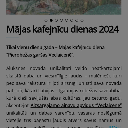
Mājas kafejnīcu dienas 2024
Tikai vienu dienu gadā – Mājas kafejnīcu diena
“Pierobežas garšas Veclaicenē”.
Alūksnes novada unikalitāti veido neatkārtojami
skaistā daba un viesmīlīgie ļaudis – malēnieši, kuri
pēc sava rakstura ir ļoti sirsnīgi un īsti sava novada
patrioti, kā arī Latvijas – Igaunijas robežas savdabība,
kurā cieši savijušās abas kultūras. Jau ceturto gadu,
akcentējot
Aizsargājamo ainavu apvidus “Veclaicene”
unikalitāti un dabas varenību, vasaras noslēgumā
vietējie trīs pagastu ļaudis atvērs savus namus un
pagalmus, galdā ceļot gardas maltītes
Mājas