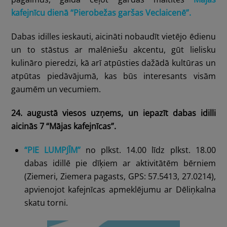
kafejnīcu dienā “Pierobežas garšas Veclaicenē”.
Dabas idilles ieskauti, aicināti nobaudīt vietējo ēdienu
un to stāstus ar malēniešu akcentu, gūt lielisku
kulināro pieredzi, kā arī atpūsties dažādā kultūras un
atpūtas piedāvājumā, kas būs interesants visām
gaumēm un vecumiem.
24. augustā viesos uzņems, un iepazīt dabas idilli
aicinās 7 “Mājas kafejnīcas”.
“PIE LUMPJĪM”
no plkst. 14.00 līdz plkst. 18.00
dabas idillē pie dīķiem ar aktivitātēm bērniem
(Ziemeri, Ziemera pagasts, GPS: 57.5413, 27.0214),
apvienojot kafejnīcas apmeklējumu ar
Dēliņkalna
skatu torni.