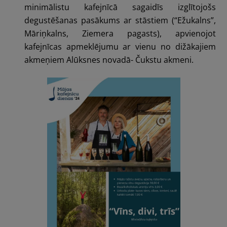
minimālistu kafejnīcā sagaidīs izglītojošs
degustēšanas pasākums ar stāstiem (“Ežukalns”,
Māriņkalns, Ziemera pagasts), apvienojot
kafejnīcas apmeklējumu ar vienu no dižākajiem
akmeņiem Alūksnes novadā-
Čukstu akmeni.