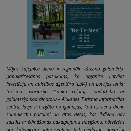
Mājas kafejnīcu diena ir reģionāla tūrisma galamērķa
popularizēšanas pasākums, ko organizē Latvijas
Investīciju un attīstības aģentūra (LIAA) un Latvijas lauku
tūrisma asociācija “Lauku ceļotājs” sadarbībā ar
galamērķa koordinatoru – Alūksnes Tūrisma informācijas
centru. Ideja ir aizgūta no Igaunijas, kad uz vienu dienu
saimniecību pagalmi un citas vietas, kas ikdienā nav
saistīts ar ēdināšanas pakalpojumu sniegšanu, pārvēršas
par kafejnīcām. Interesentiem tiek piedāvāts nogaršot