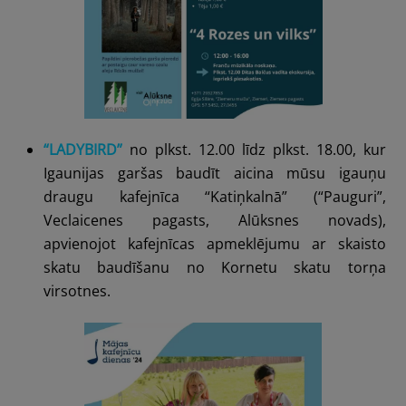
“LADYBIRD”
no plkst. 12.00 līdz plkst. 18.00, kur
Igaunijas garšas baudīt aicina mūsu igauņu
draugu kafejnīca
“Katiņkalnā”
(“Pauguri”,
Veclaicenes pagasts, Alūksnes novads),
apvienojot kafejnīcas apmeklējumu ar skaisto
skatu baudīšanu no
Kornetu skatu torņa
virsotnes.