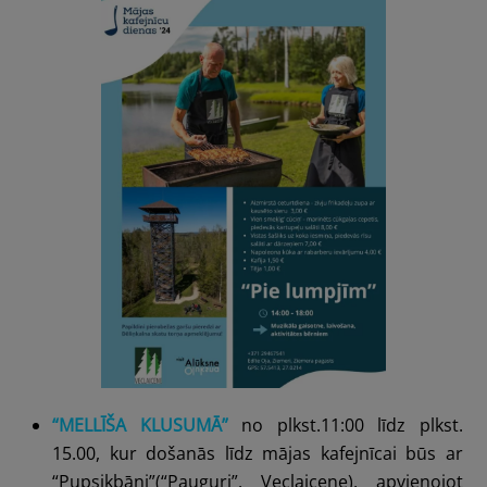
“MELLĪŠA KLUSUMĀ”
no plkst.11:00 līdz plkst.
15.00, kur došanās līdz mājas kafejnīcai būs ar
“Pupsikbāni”(“Pauguri”, Veclaicene),
apvienojot