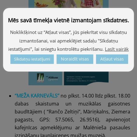
Mēs savā tīmekļa vietnē izmantojam sīkdatnes.
Noklikšķinot uz “Atļaut visas”, jūs piekrītat visu sīkdatņu
izmantošanai, vai apmeklējiet sadaļu "Sīkdatņu
iestatījumi", lai sniegtu kontrolētu piekrišanu.
Lasīt vairāk
Noraidīt visas
Atļaut visas
Sīkdatņu iestatījumi
“MEŽA KARNEVĀLS”
no plkst. 14.00 līdz plkst. 18.00
dabas skaistuma un muzikālas gaisotnes
baudītājiem ( “Rančo Zeltiņi”, Māriņkalns, Ziemera
pagasts, GPS: 57.5065, 26.9516), apvienojot
kafejnīcas apmeklējumu ar Malēnieša pasaules
izzināšanu
Jaunlaicenes muižas muzejā
.