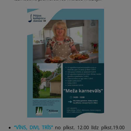
“VĪNS, DIVI, TRĪS”
no plkst. 12.00 līdz plkst.19.00