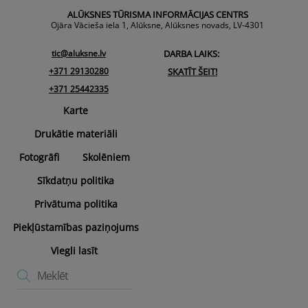
To
ALŪKSNES TŪRISMA INFORMĀCIJAS CENTRS
Top
Ojāra Vācieša iela 1, Alūksne, Alūksnes novads, LV-4301
tic@aluksne.lv
DARBA LAIKS:
+371 29130280
SKATĪT ŠEIT!
+371 25442335
Karte
Drukātie materiāli
Fotogrāfi
Skolēniem
Sīkdatņu politika
Privātuma politika
Piekļūstamības paziņojums
Viegli lasīt