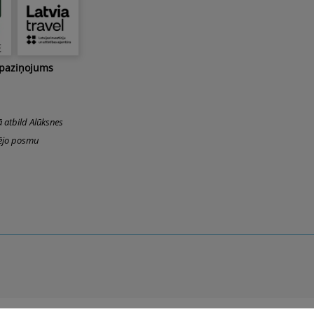
Top
 paziņojums
ā atbild Alūksnes
šējo posmu