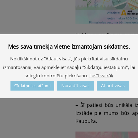
Lieldienu pasākuma apmekl
Līgsmas Ķirpes rotu izs
Mēs savā tīmekļa vietnē izmantojam sīkdatnes.
māksliniece L. Ķirpe ir muz
Noklikšķinot uz “Atļaut visas”, jūs piekrītat visu sīkdatņu
pagastā, mācījusies Čonku
1943. gadā pabeigusi Māks
izmantošanai, vai apmeklējiet sadaļu "Sīkdatņu iestatījumi", lai
dzīvesbiedru – grafiķi un
sniegtu kontrolētu piekrišanu.
Lasīt vairāk
Vāciju, bet dažus gadus v
Noraidīt visas
Atļaut visas
Sīkdatņu iestatījumi
Māksliniece mirusi 2013. g
– Šī patiesi būs unikāla 
Izstāde pie mums būs apl
Kaupuža.