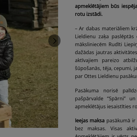
apmeklētājiem būs iespēja
rotu izstādi.
– Ar dabas materiāliem kr
Lieldienu zaķa paslēptās
māksliniecēm Rudīti Liepi
dažādas jautras aktivitāt
aktīvajiem pareizo atbil
šūpošanās, tēja, cepumi, j
par Ottes Lieldienu pasāk
Pasākuma norisē palīdz
pašpārvalde “Spārni” un
apmeklētājus iesaistīties r
Ieejas maksa
pasākumā ir 
bez maksas. Visas aktiv
Apmeklētājiem ir vērts ņem