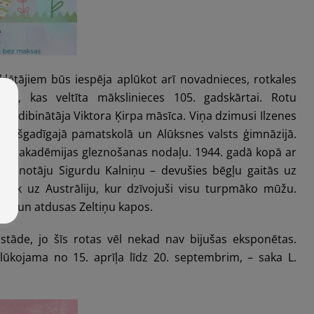
ētājiem būs iespēja aplūkot arī novadnieces, rotkales
tādi
, kas veltīta mākslinieces 105. gadskārtai. Rotu
eja dibinātāja Viktora Ķirpa māsīca. Viņa dzimusi Ilzenes
 sešgadīgajā pamatskolā un Alūksnes valsts ģimnāzijā.
las akadēmijas gleznošanas nodaļu. 1944. gadā kopā ar
 gleznotāju Sigurdu Kalniņu – devušies bēgļu gaitās uz
ēlāk uz Austrāliju, kur dzīvojuši visu turpmāko mūžu.
adā un atdusas Zeltiņu kapos.
izstāde, jo šīs rotas vēl nekad nav bijušas eksponētas.
ūkojama no 15. aprīļa līdz 20. septembrim, – saka L.