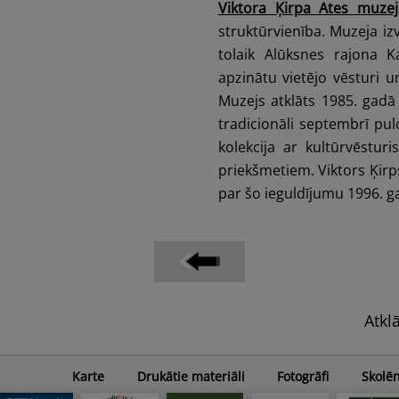
Viktora Ķirpa Ates muzej
struktūrvienība. Muzeja iz
tolaik Alūksnes rajona K
apzinātu vietējo vēsturi 
Muzejs atklāts 1985. gadā
tradicionāli septembrī pu
kolekcija ar kultūrvēstur
priekšmetiem. Viktors Ķirps
par šo ieguldījumu 1996. g
Atkl
Karte
Drukātie materiāli
Fotogrāfi
Skolē