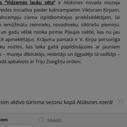
s “Vidzemes lauku sēta”
ir Alūksnes novada muzeja
veides iniciatīva pieder kalncempietim Viktoram Ķirpam,
alncempju ciema izpildkomitejas priekšsēdētājam, lai
un iemūžinātu zemnieku, novadnieku, sibīriešu piemiņu.
 un gadu vēlāk notika pirmie Pļaujas svētki, kas nu jau
lcē apmeklētājus. Krājuma pamatā ir V. Ķirpa personīgā
isku nozīmi, kas laika gaitā papildinājusies ar jauniem
 – muzeja dibinātājs, veidotājs un ilggadējs tā vadītājs –
adā apbalvots ar Triju Zvaigžņu ordeni.
āsim aktīvo tūrisma sezonu kopā Alūksnes ezerā!
Back
niem
To