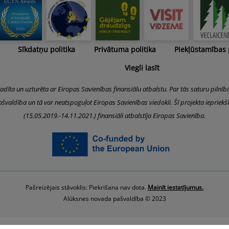
Sīkdatņu politika
Privātuma politika
Piekļūstamības
Viegli lasīt
radīta un uzturēta ar Eiropas Savienības finansiālu atbalstu. Par tās saturu pilnīb
švaldība un tā var neatspoguļot Eiropas Savienības viedokli. Šī projekta iepriek
(15.05.2019.-14.11.2021.) finansiāli atbalstīja Eiropas Savienība.
Pašreizējais stāvoklis: Piekrišana nav dota.
Mainīt iestatījumus.
Alūksnes novada pašvaldība © 2023