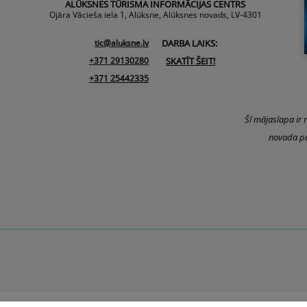
ALŪKSNES TŪRISMA INFORMĀCIJAS CENTRS
Ojāra Vācieša iela 1, Alūksne, Alūksnes novads, LV-4301
tic@aluksne.lv
DARBA LAIKS:
+371 29130280
SKATĪT ŠEIT!
+371 25442335
Šī mājaslapa ir 
novada pa