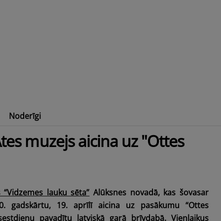
Noderīgi
tārs
Pakāpies augstāk Alūksnes augstienē!
Ates muzejs aicina uz "Ottes
s “Vidzemes lauku sēta”
Alūksnes novadā, kas šovasar
0. gadskārtu, 19. aprīlī aicina uz pasākumu “Ottes
u sestdienu pavadītu latviskā garā brīvdabā. Vienlaikus