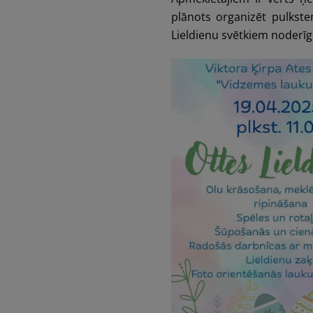
plānots organizēt pulkst
Lieldienu svētkiem noderī