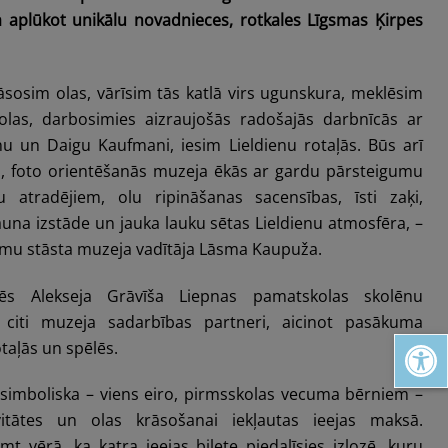
 aplūkot unikālu novadnieces, rotkales Līgsmas Ķirpes
āsosim olas, vārīsim tās katlā virs ugunskura, meklēsim
 olas, darbosimies aizraujošās radošajās darbnīcās ar
ņu un Daigu Kaufmani, iesim Lieldienu rotaļās. Būs arī
es, foto orientēšanās muzeja ēkās ar gardu pārsteigumu
žu atradējiem, olu ripināšanas sacensības, īsti zaķi,
auna izstāde un jauka lauku sētas Lieldienu atmosfēra, –
umu stāsta muzeja vadītāja Lāsma Kaupuža.
ēs Alekseja Grāvīša Liepnas pamatskolas skolēnu
 citi muzeja sadarbības partneri, aicinot pasākuma
Open toolbar
otaļās un spēlēs.
simboliska – viens eiro, pirmsskolas vecuma bērniem –
itātes un olas krāsošanai iekļautas ieejas maksā.
t vērā, ka katra ieejas biļete piedalīsies izlozē, kuru