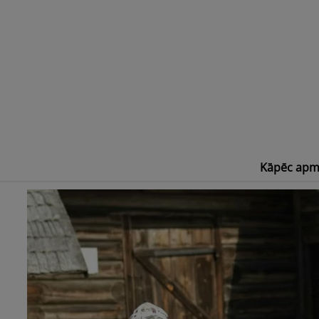
Skip
to
content
Kāpēc apm