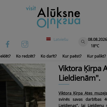
Latviešu
08.08.2026
18°C
eklēt?
Ko redzēt?
Ko darīt?
Kur paēst?
Kur palikt?
Ūdens transports un inven
Viktora Ķirpa 
Lieldienām".
Viktora Ķirpa Ates muzej
svinēs savas darbības 4
Lieldienas”, lai Lieldien