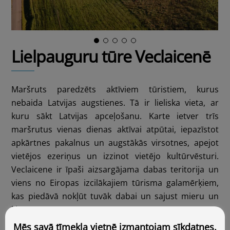
Lielpauguru tūre Veclaicenē
Maršruts paredzēts aktīviem tūristiem, kurus
nebaida Latvijas augstienes. Tā ir lieliska vieta, ar
kuru sākt Latvijas apceļošanu. Karte ietver trīs
maršrutus vienas dienas aktīvai atpūtai, iepazīstot
apkārtnes pakalnus un augstākās virsotnes, apejot
vietējos ezeriņus un izzinot vietējo kultūrvēsturi.
Veclaicene ir īpaši aizsargājama dabas teritorija un
viens no Eiropas izcilākajiem tūrisma galamērķiem,
kas piedāvā nokļūt tuvāk dabai un sajust mieru un
klusumu.
Mēs savā tīmekļa vietnē izmantojam sīkdatnes.