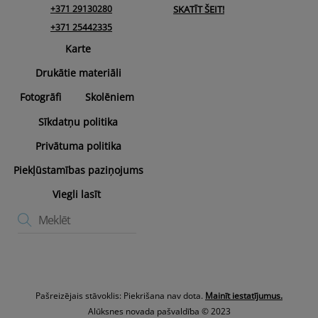
+371 29130280
SKATĪT ŠEIT!
+371 25442335
Karte
Drukātie materiāli
Fotogrāfi
Skolēniem
Sīkdatņu politika
Privātuma politika
Piekļūstamības paziņojums
Viegli lasīt
Pašreizējais stāvoklis: Piekrišana nav dota.
Mainīt iestatījumus.
Alūksnes novada pašvaldība © 2023