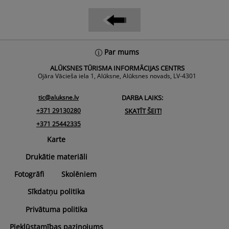
Back
Par mums
To
ALŪKSNES TŪRISMA INFORMĀCIJAS CENTRS
Top
Ojāra Vācieša iela 1, Alūksne, Alūksnes novads, LV-4301
tic@aluksne.lv
DARBA LAIKS:
+371 29130280
SKATĪT ŠEIT!
+371 25442335
Karte
Drukātie materiāli
Fotogrāfi
Skolēniem
Sīkdatņu politika
Privātuma politika
Piekļūstamības paziņojums