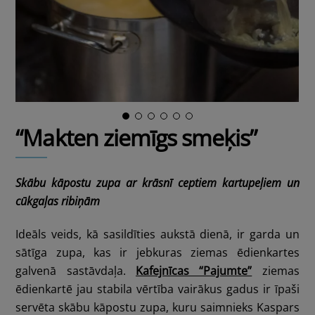
“Makten ziemīgs smeķis”
Skābu kāpostu zupa ar krāsnī ceptiem kartupeļiem un
cūkgaļas ribiņām
Ideāls veids, kā sasildīties aukstā dienā, ir garda un
sātīga zupa, kas ir jebkuras ziemas ēdienkartes
galvenā sastāvdaļa.
Kafejnīcas “Pajumte”
ziemas
ēdienkartē jau stabila vērtība vairākus gadus ir īpaši
servēta skābu kāpostu zupa, kuru saimnieks Kaspars