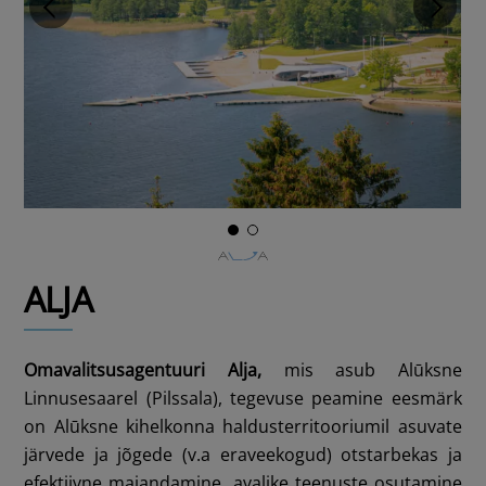
ALJA
Omavalitsusagentuuri Alja,
mis asub Alūksne
Linnusesaarel (Pilssala), tegevuse peamine eesmärk
on Alūksne kihelkonna haldusterritooriumil asuvate
järvede ja jõgede (v.a eraveekogud) otstarbekas ja
efektiivne majandamine, avalike teenuste osutamine