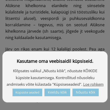
Alūksne kihelkonna elanikele ning siinsetele
külalistele ja turistidele, kalapüügi (nii tööstusliku kui
litsentsi alusel), veespordi ja puhkusevaldkonna
korraldamine – tegevus, mis on seotud Alūksne
kihelkonna järvede (sh saarte), jõgede jt veekogude
ning kaldaalade kasutamisega.
Järv on rikas enam kui 12 kalaliigi poolest. Pea aga
meeles, et kalastamiseks on vajalik Alūksne järve
Kasutame oma veebisaidil küpsiseid.
kalapüügilitsents, mida saab soetada:
Klõpsates valikul „Nõustu kõik”, nõustute KÕIKIDE
omavalitsusagentuurist Alja ( Pilssalas iela 10),
küpsiste kasutamisega. Kontrollitud nõusoleku
+371 26141741
andmiseks võite külastada "Küpsiseseadeid".
Loe rohkem
tanklast Virši – A (Rīgas iela 11),
Keeldu kõik
Nõustu kõik
Küpsiste seaded
www.manacope.lv.