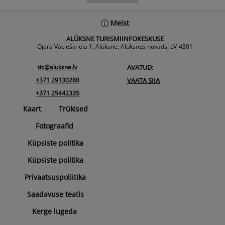
Back
Meist
To
ALŪKSNE TURISMIINFOKESKUSE
Top
Ojāra Vācieša iela 1, Alūksne, Alūksnes novads, LV-4301
tic@aluksne.lv
AVATUD:
+371 29130280
VAATA SIIA
+371 25442335
Kaart
Trükised
Fotograafid
Küpsiste politika
Küpsiste politika
Privaatsuspoliitika
Saadavuse teatis
Kerge lugeda