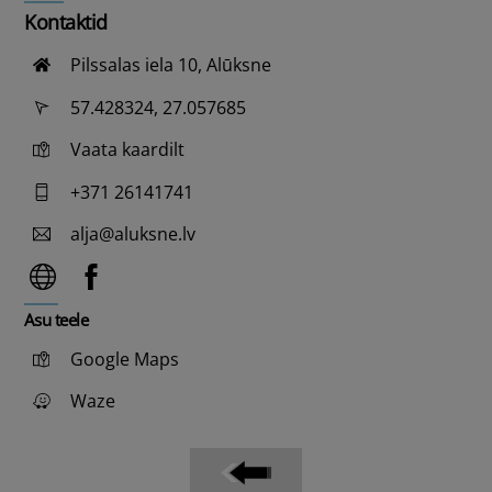
Kontaktid
Pilssalas iela 10, Alūksne
57.428324, 27.057685
Vaata kaardilt
+371 26141741
alja@aluksne.lv
Asu teele
Google Maps
Waze