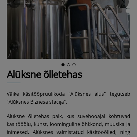
Alūksne õlletehas
Väike käsitööpruulikoda “Alūksnes alus” tegutseb
“Alūksnes Biznesa stacija”.
Alūksne õlletehas paik, kus suvehooajal kohtuvad
käsitööõlu, kunst, loominguline õhkkond, muusika ja
inimesed. Alūksnes valmistatud käsitööõlled, ning