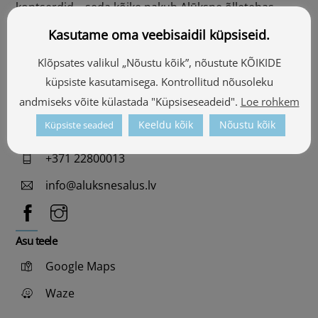
kontserdid – seda kõike pakub Alūksne õlletehas.
Kasutame oma veebisaidil küpsiseid.
Kontaktid
Klõpsates valikul „Nõustu kõik”, nõustute KÕIKIDE
Tālavas iela 5, Alūksne
küpsiste kasutamisega. Kontrollitud nõusoleku
andmiseks võite külastada "Küpsiseseadeid".
Loe rohkem
57.412605, 27.043705
Keeldu kõik
Nõustu kõik
Küpsiste seaded
Vaata kaardilt
+371 22800013
info@aluksnesalus.lv
Asu teele
Google Maps
Waze