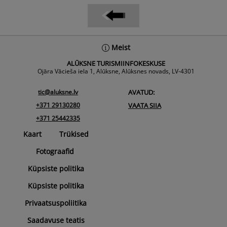
Back
Meist
To
ALŪKSNE TURISMIINFOKESKUSE
Top
Ojāra Vācieša iela 1, Alūksne, Alūksnes novads, LV-4301
tic@aluksne.lv
AVATUD:
+371 29130280
VAATA SIIA
+371 25442335
Kaart
Trükised
Fotograafid
Küpsiste politika
Küpsiste politika
Privaatsuspoliitika
Saadavuse teatis