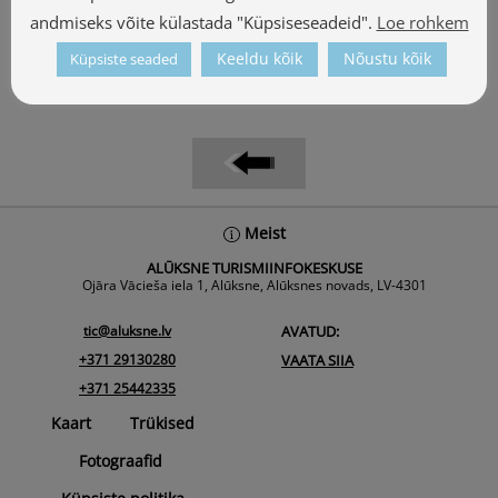
Asu teele
andmiseks võite külastada "Küpsiseseadeid".
Loe rohkem
Google Maps
Keeldu kõik
Nõustu kõik
Küpsiste seaded
Waze
Back
Meist
To
ALŪKSNE TURISMIINFOKESKUSE
Top
Ojāra Vācieša iela 1, Alūksne, Alūksnes novads, LV-4301
tic@aluksne.lv
AVATUD:
+371 29130280
VAATA SIIA
+371 25442335
Kaart
Trükised
Fotograafid