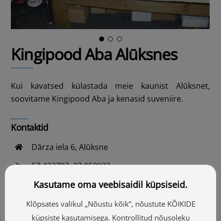
Kingipood Aba Alūksnes
Kui kavatsed külastada meie kaunist Alūksnet,
soovitame Kingipood Aba ja kenasid suveniire.
Kontaktid
Dārza iela 6, Alūksne
57.422707, 27.053933
Kasutame oma veebisaidil küpsiseid.
Vaata kaardilt
+371 64322736
Klõpsates valikul „Nõustu kõik”, nõustute KÕIKIDE
küpsiste kasutamisega. Kontrollitud nõusoleku