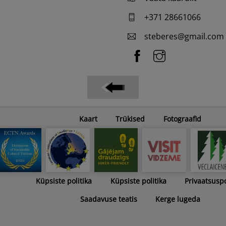
+371 28661066
steberes@gmail.com
Kaart
Trükised
Fotograafid
Küpsiste politika
Küpsiste politika
Privaatsuspo
Saadavuse teatis
Kerge lugeda