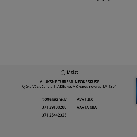
Meist
ALŪKSNE TURISMIINFOKESKUSE
Ojāra Vācieša iela 1, Alūksne, Alūksnes novads, LV-4301
tic@aluksne.lv
AVATUD:
+371 29130280
VAATA SIIA
+371 25442335