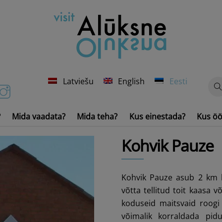
Latviešu
English
Eesti
?
Mida vaadata?
Mida teha?
Kus einestada?
Kus öö
Veesõidukid ja -inventar
Kohvik Pauze
Kohvik Pauze asub 2 km k
võtta tellitud toit kaasa 
koduseid maitsvaid roogi
võimalik korraldada pid