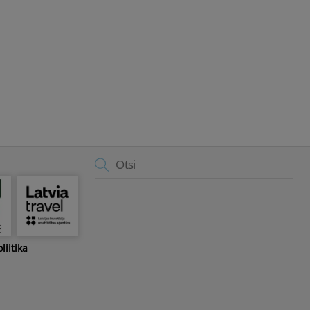
Back
To
Top
liitika