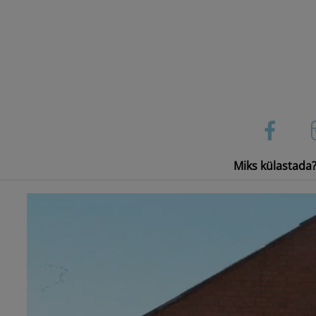
Skip
to
content
Miks külastada