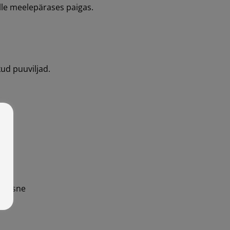
lle meelepärases paigas.
ud puuviljad.
Alūksne