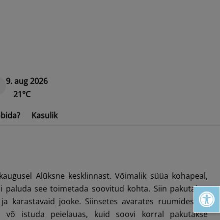
9. aug 2026
21°C
bida?
Kasulik
augusel Alūksne kesklinnast. Võimalik süüa kohapeal,
Open toolbar
või paluda see toimetada soovitud kohta. Siin pakutakse
 ja karastavaid jooke. Siinsetes avarates ruumides on
u võ istuda peielauas, kuid soovi korral pakutakse