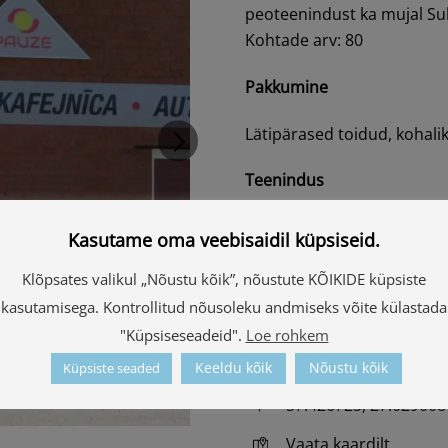
peoteenindust ka mujal Su
Kohtade arv: 80
Pakkumine
Lätipärased toidud, kohalik
Teenindus
Kasutame oma veebisaidil küpsiseid.
Klõpsates valikul „Nõustu kõik”, nõustute KÕIKIDE küpsiste
kasutamisega. Kontrollitud nõusoleku andmiseks võite külastada
Kontaktid
"Küpsiseseadeid".
Loe rohkem
Rūpniecības iela 2P, 
Keeldu kõik
Nõustu kõik
Küpsiste seaded
57.426725, 27.029008
Vaata kaardilt