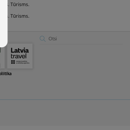
jums. Tūrisms.
jums. Tūrisms.
Back
To
Top
liitika