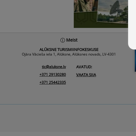
Meist
ALŪKSNE TURISMIINFOKESKUSE
Ojāra Vācieša iela 1, Alūksne, Alūksnes novads, LV-4301
tic@aluksne.lv
AVATUD:
+371 29130280
VAATA SIIA
+371 25442335