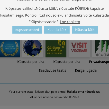
RUS - Militārais manto
Klõpsates valikul „Nõustu kõik”, nõustute KÕIKIDE küpsiste
GER - Militārais manto
kasutamisega. Kontrollitud nõusoleku andmiseks võite külastada
"Küpsiseseadeid".
Loe rohkem
Keeldu kõik
Nõustu kõik
Küpsiste seaded
Kaart
Trükised
Fotograafid
Küpsiste politika
Küpsiste politika
Privaatsuspo
Saadavuse teatis
Kerge lugeda
Your current state: Nõusolekut pole antud.
Hallake oma nõusolekut.
Alūksnes novada pašvaldība © 2023