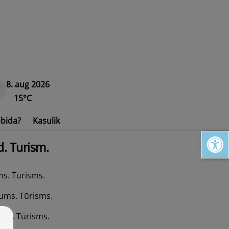
8. aug 2026
15°C
bida?
Kasulik
Open toolbar
d. Turism.
ms. Tūrisms.
jums. Tūrisms.
ums. Tūrisms.