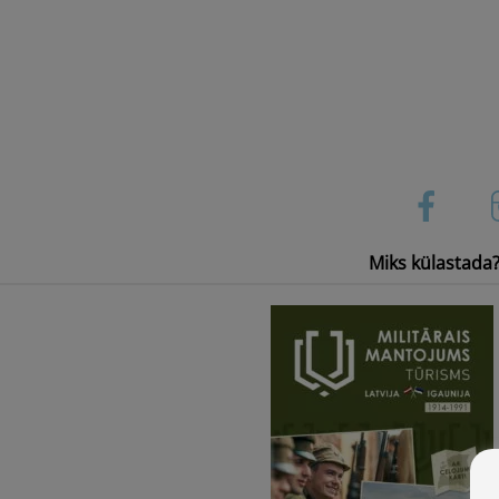
Skip
to
content
Miks külastada