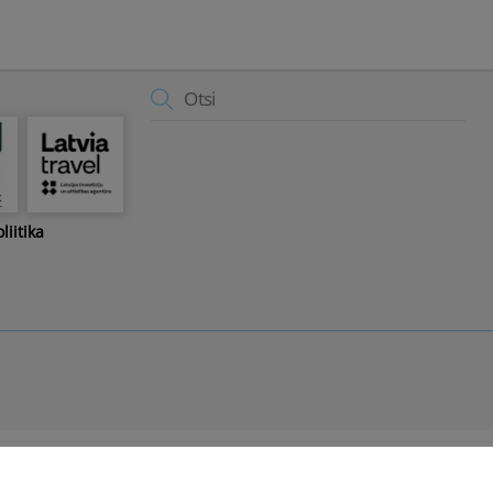
Back
To
Top
liitika