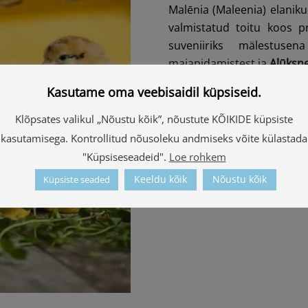
Malēnia (Maleenia) elani
valmistatud toitu koos p
suveniiriks mälestusen
majapidamistest ja
Alūksne
Kasutame oma veebisaidil küpsiseid.
Klõpsates valikul „Nõustu kõik”, nõustute KÕIKIDE küpsiste
kasutamisega. Kontrollitud nõusoleku andmiseks võite külastada
"Küpsiseseadeid".
Loe rohkem
Keeldu kõik
Nõustu kõik
Küpsiste seaded