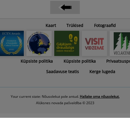
Kaart
Trükised
Fotograafid
Küpsiste politika
Küpsiste politika
Privaatsuspo
Saadavuse teatis
Kerge lugeda
Your current state: Nõusolekut pole antud.
Hallake oma nõusolekut.
Alūksnes novada pašvaldība © 2023
Latviešu
English
Eesti