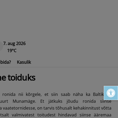
7. aug 2026
19°C
bida?
Kasulik
e toiduks
Open toolbar
 ronida nii kõrgele, et siin saab näha ka Baltikumi
uurt Munamäge. Et jätkuks jõudu ronida siinse
vaatetornidesse, on tarvis tõhusalt kehakinnitust võtta
lihtsalt valmivatest toitudest hindavad siinse ääremaa