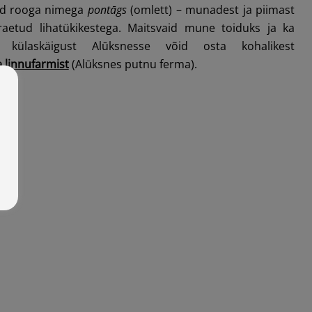
kud rooga nimega
pontāgs
(omlett) – munadest ja piimast
raetud lihatükikestega. Maitsvaid mune toiduks ja ka
a külaskäigust Alūksnesse võid osta kohalikest
 linnufarmist
(Alūksnes putnu ferma).