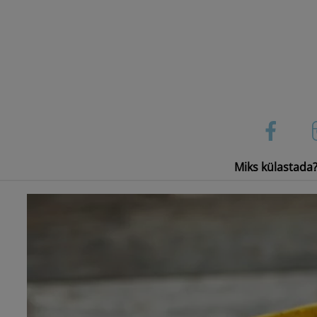
Skip
to
content
Miks külastada