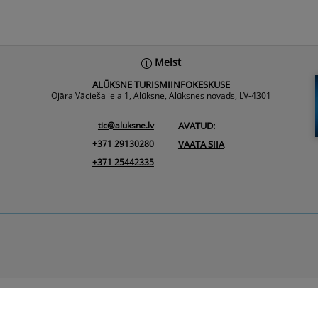
Meist
ALŪKSNE TURISMIINFOKESKUSE
Ojāra Vācieša iela 1, Alūksne, Alūksnes novads, LV-4301
tic@aluksne.lv
AVATUD:
+371 29130280
VAATA SIIA
+371 25442335