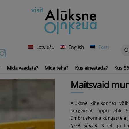
Latviešu
English
Eesti
?
Mida vaadata?
Mida teha?
Kus einestada?
Kus öö
Veesõidukid ja -inventar
Maitsvaid mun
Alūksne kihelkonnas võib
kõrgeimat tippu ehk S
ümbruskonna küngastele ja 
(pìsìt dòušu)
. Kiirelt ja 