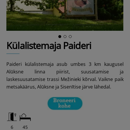
Külalistemaja Paideri
Paideri külalistemaja asub umbes 3 km kaugusel
Alūksne linna piirist, suusatamise ja
laskesuusatamise trassi Mežinieki kõrval. Vaikne paik
metsakäärus, Alūksne ja Sisenītise järve lähedal.
6
45