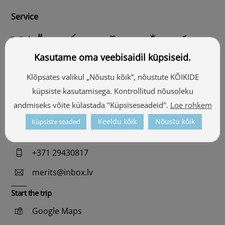
Service
Kasutame oma veebisaidil küpsiseid.
Contacts
Klõpsates valikul „Nõustu kõik”, nõustute KÕIKIDE
“Mežinieki”, Jaunalūksnes pagasts, Alūksnes
küpsiste kasutamisega. Kontrollitud nõusoleku
novads
andmiseks võite külastada "Küpsiseseadeid".
Loe rohkem
57.41371, 27.08452
Keeldu kõik
Nõustu kõik
Küpsiste seaded
See the map
+371 29430817
merits@inbox.lv
Start the trip
Google Maps