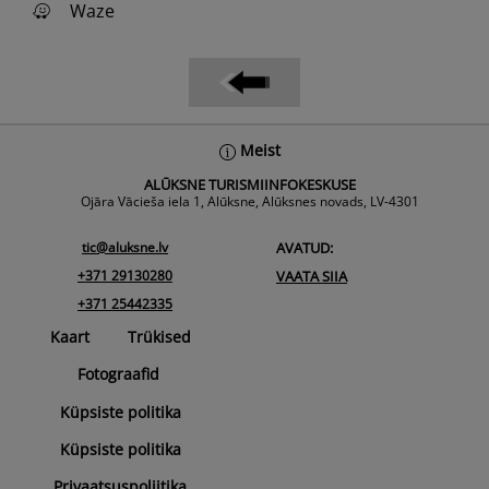
Waze
Back
Meist
To
ALŪKSNE TURISMIINFOKESKUSE
Top
Ojāra Vācieša iela 1, Alūksne, Alūksnes novads, LV-4301
tic@aluksne.lv
AVATUD:
+371 29130280
VAATA SIIA
+371 25442335
Kaart
Trükised
Fotograafid
Küpsiste politika
Küpsiste politika
Privaatsuspoliitika