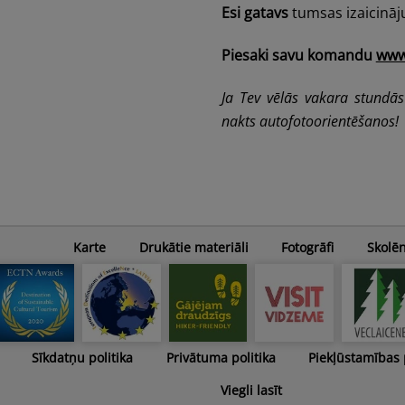
Esi gatavs
tumsas izaicin
Piesaki savu komandu
www.
Ja Tev vēlās vakara stundā
nakts autofotoorientēšanos!
Karte
Drukātie materiāli
Fotogrāfi
Skolē
Sīkdatņu politika
Privātuma politika
Piekļūstamības
Viegli lasīt