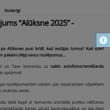
Noderīgi
tārs
Pakāpies augstāk Alūksnes augstienē!
jums “Alūksne 2025” -
Open toolbar
ā pa Alūksnes pusi brīdī, kad iestājas tumsa? Kad ezeri
un pakalni slēpj savus noslēpumus…
vi un Tavu komandu uz
nakts autofotoorientēšanās
ās apkārtnē!
pa noslēpumainām vietām, pie neparastiem objektiem
 zināmās vietās.
du laikā kopā ar komandu izstrādāt punktu vākšanas
s orientēšanās kartes atrast kontrolpunktus un pie tiem