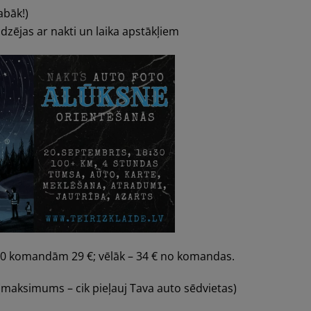
abāk!)
dzējas ar nakti un laika apstākļiem
0 komandām 29 €; vēlāk – 34 € no komandas.
 (maksimums – cik pieļauj Tava auto sēdvietas)