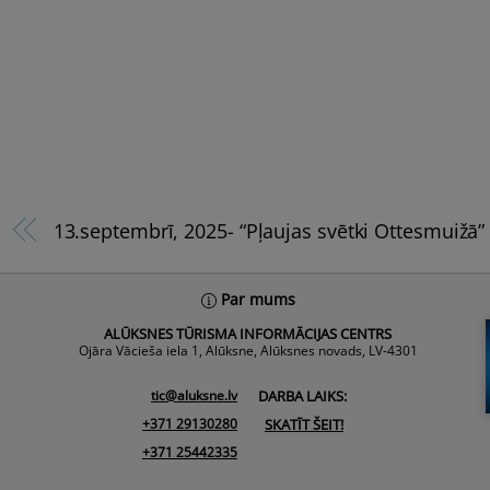
13.septembrī, 2025- “Pļaujas svētki Ottesmuižā”
Par mums
ALŪKSNES TŪRISMA INFORMĀCIJAS CENTRS
Ojāra Vācieša iela 1, Alūksne, Alūksnes novads, LV-4301
tic@aluksne.lv
DARBA LAIKS:
+371 29130280
SKATĪT ŠEIT!
+371 25442335