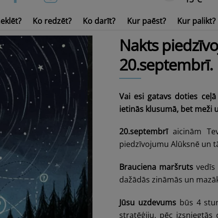
eklēt?
Ko redzēt?
Ko darīt?
Kur paēst?
Kur palikt?
Ūdens transports un inven
Nakts piedzīvo
20.septembrī.
Vai esi gatavs doties ceļ
ietinās klusumā, bet meži 
20.septembrī
aicinām Te
piedzīvojumu Alūksnē un t
Brauciena maršruts
vedīs 
dažādās zināmās un mazāk
Jūsu uzdevums
būs 4 stun
stratēģiju, pēc izsniegtā