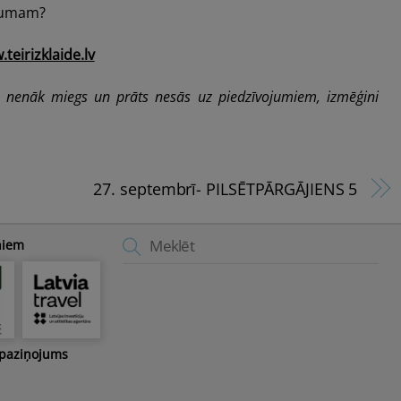
ājumam?
teirizklaide.lv
s nenāk miegs un prāts nesās uz piedzīvojumiem, izmēģini
27. septembrī- PILSĒTPĀRGĀJIENS 5
Back
niem
To
Top
 paziņojums