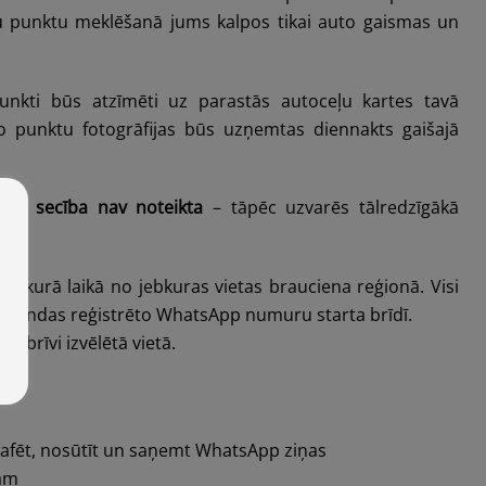
gu punktu meklēšanā jums kalpos tikai auto gaismas un
unkti būs atzīmēti uz parastās autoceļu kartes tavā
mo punktu fotogrāfijas būs uzņemtas diennakts gaišajā
anas
secība nav noteikta
– tāpēc uzvarēs tālredzīgākā
jebkurā laikā no jebkuras vietas brauciena reģionā. Visi
 komandas reģistrēto WhatsApp numuru starta brīdī.
 brīvi izvēlētā vietā.
grafēt, nosūtīt un saņemt WhatsApp ziņas
fam