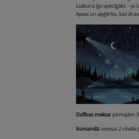
Lukturis (jo spēcīgāks – jo l
Apavi un apģērbs, kas drau
Dalības maksa:
pirmajām 3
Komandā:
vismaz 2 cilvēki