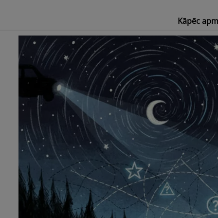
Kāpēc apm