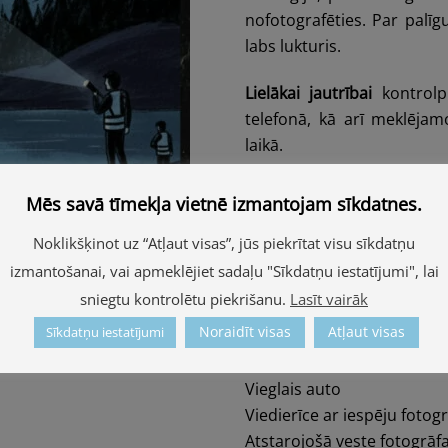
nofotografēties. Par palī
labs lukturis.
Lielākai jautrībai
kontrolp
telefonā, kā arī meklēja
laikā.
Kontrolpunktu apmeklēš
Mēs savā tīmekļa vietnē izmantojam sīkdatnes.
stratēģija.
Noklikšķinot uz “Atļaut visas”, jūs piekrītat visu sīkdatņu
Starts:
no 18:30 līdz 20:00 
izmantošanai, vai apmeklējiet sadaļu "Sīkdatņu iestatījumi", lai
materiāli tiks nosūtīti uz
sniegtu kontrolētu piekrišanu.
Lasīt vairāk
Finišs:
pēc 4 stundām jebkurā
Noraidīt visas
Atļaut visas
Sīkdatņu iestatījumi
Kas nepieciešams?
Vieglais auto
Viedierīce ar iespēju foto
Atstarojošā veste fotogrā