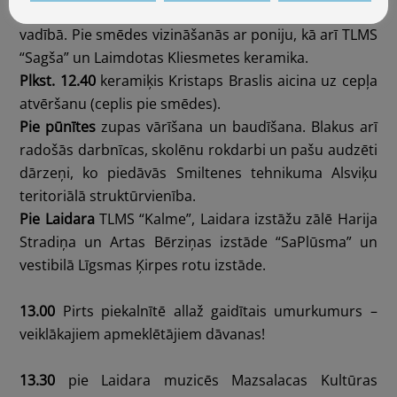
Smēdē
notiks naglu kalšana kalēja Laimoņa Bāliņa
vadībā. Pie smēdes vizināšanās ar poniju, kā arī TLMS
“Sagša” un Laimdotas Kliesmetes keramika.
Plkst. 12.40
keramiķis Kristaps Braslis aicina uz cepļa
atvēršanu (ceplis pie smēdes).
Pie pūnītes
zupas vārīšana un baudīšana. Blakus arī
radošās darbnīcas, skolēnu rokdarbi un pašu audzēti
dārzeņi, ko piedāvās Smiltenes tehnikuma Alsviķu
teritoriālā struktūrvienība.
Pie Laidara
TLMS “Kalme”, Laidara izstāžu zālē Harija
Stradiņa un Artas Bērziņas izstāde “SaPlūsma” un
vestibilā Līgsmas Ķirpes rotu izstāde.
13.00
Pirts piekalnītē allaž gaidītais umurkumurs –
veiklākajiem apmeklētājiem dāvanas!
13.30
pie Laidara muzicēs Mazsalacas Kultūras