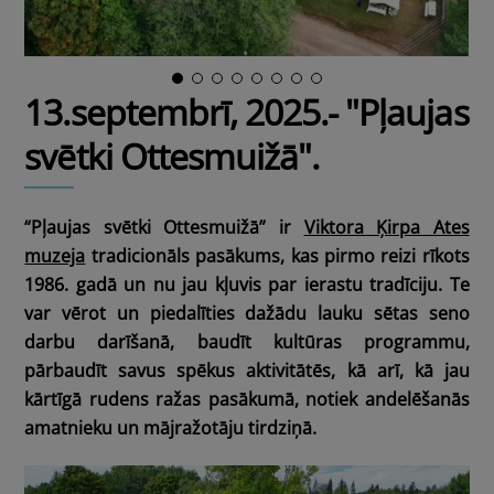
13.septembrī, 2025.- "Pļaujas
svētki Ottesmuižā".
“Pļaujas svētki Ottesmuižā” ir
Viktora Ķirpa Ates
muzeja
tradicionāls pasākums, kas pirmo reizi rīkots
1986. gadā un nu jau kļuvis par ierastu tradīciju. Te
var vērot un piedalīties dažādu lauku sētas seno
darbu darīšanā, baudīt kultūras programmu,
pārbaudīt savus spēkus aktivitātēs, kā arī, kā jau
kārtīgā rudens ražas pasākumā, notiek andelēšanās
amatnieku un mājražotāju tirdziņā.