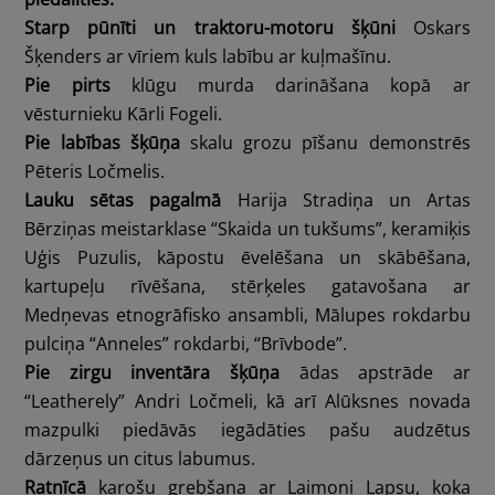
Starp pūnīti un traktoru-motoru šķūni
Oskars
Šķenders ar vīriem kuls labību ar kuļmašīnu.
Pie pirts
klūgu murda darināšana kopā ar
vēsturnieku Kārli Fogeli.
Pie labības šķūņa
skalu grozu pīšanu demonstrēs
Pēteris Ločmelis.
Lauku sētas pagalmā
Harija Stradiņa un Artas
Bērziņas meistarklase “Skaida un tukšums”, keramiķis
Uģis Puzulis, kāpostu ēvelēšana un skābēšana,
kartupeļu rīvēšana, stērķeles gatavošana ar
Medņevas etnogrāfisko ansambli, Mālupes rokdarbu
pulciņa “Anneles” rokdarbi, “Brīvbode”.
Pie zirgu inventāra šķūņa
ādas apstrāde ar
“Leatherely” Andri Ločmeli, kā arī Alūksnes novada
mazpulki piedāvās iegādāties pašu audzētus
dārzeņus un citus labumus.
Ratnīcā
karošu grebšana ar Laimoni Lapsu, koka