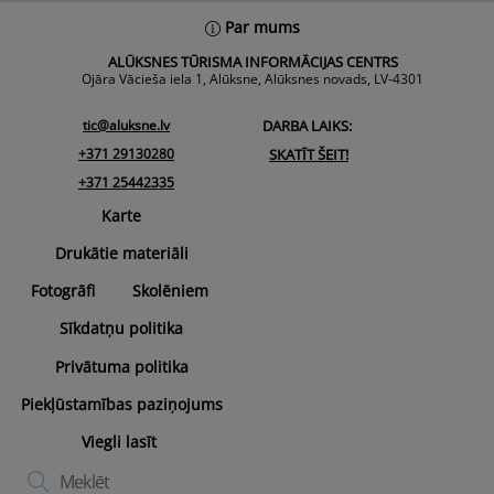
Back
Par mums
To
ALŪKSNES TŪRISMA INFORMĀCIJAS CENTRS
Top
Ojāra Vācieša iela 1, Alūksne, Alūksnes novads, LV-4301
tic@aluksne.lv
DARBA LAIKS:
+371 29130280
SKATĪT ŠEIT!
+371 25442335
Karte
Drukātie materiāli
Fotogrāfi
Skolēniem
Sīkdatņu politika
Privātuma politika
Piekļūstamības paziņojums
Viegli lasīt