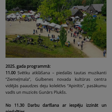
2025. gada programmā:
11.00
Svētku atklāšana – piedalās tautas muzikanti
“Ziemeļmala”, Gulbenes novada kultūras centra
vidējās paaudzes deju kolektīvs “Apinītis”, pasākumu
vadīs un muzicēs Gunārs Plukšs.
No 11.30
Darbu darīšana ar iespēju izzināt un
piedalīties.