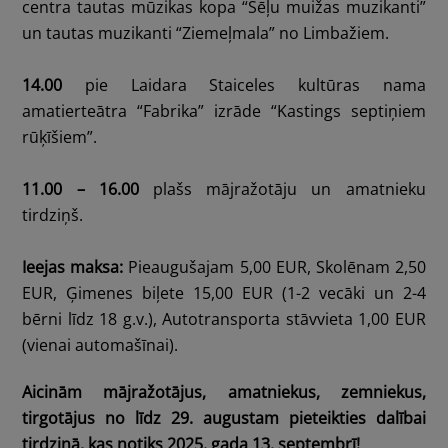
centra tautas mūzikas kopa “Sēļu muižas muzikanti”
un tautas muzikanti “Ziemeļmala” no Limbažiem.
14.00
pie Laidara Staiceles kultūras nama
amatierteātra “Fabrika” izrāde “Kastings septiņiem
rūķīšiem”.
11.00 – 16.00
plašs mājražotāju un amatnieku
tirdziņš.
Ieejas maksa:
Pieaugušajam 5,00 EUR, Skolēnam 2,50
EUR, Ģimenes biļete 15,00 EUR (1-2 vecāki un 2-4
bērni līdz 18 g.v.), Autotransporta stāvvieta 1,00 EUR
(vienai automašīnai).
Aicinām mājražotājus, amatniekus, zemniekus,
tirgotājus no līdz 29. augustam pieteikties dalībai
tirdziņā, kas notiks 2025. gada 13. septembrī!