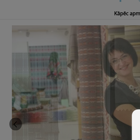
Kāpēc apm