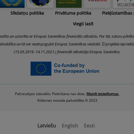
Sīkdatņu politika
Privātuma politika
Piekļūstamības
Viegli lasīt
radīta un uzturēta ar Eiropas Savienības finansiālu atbalstu. Par tās saturu pilnīb
švaldība un tā var neatspoguļot Eiropas Savienības viedokli. Šī projekta iepriek
(15.05.2019.-14.11.2021.) finansiāli atbalstīja Eiropas Savienība.
Pašreizējais stāvoklis: Piekrišana nav dota.
Mainīt iestatījumus.
Alūksnes novada pašvaldība © 2023
Latviešu
English
Eesti