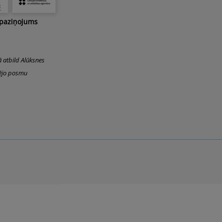
 paziņojums
ā atbild Alūksnes
šējo posmu