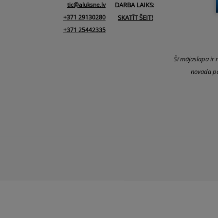
tic@aluksne.lv
DARBA LAIKS:
+371 29130280
SKATĪT ŠEIT!
+371 25442335
Šī mājaslapa ir 
novada pa