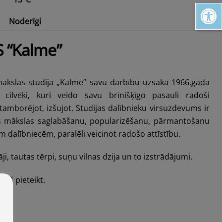
Open toolbar
Noderīgi
tārs
Pakāpies augstāk Alūksnes augstienē!
 “Kalme”
 mākslas studija „Kalme” savu darbību uzsāka 1966.gada
 cilvēki, kuri veido savu brīnišķīgo pasauli radoši
 tamborējot, izšujot. Studijas dalībnieku virsuzdevums ir
ķās mākslas saglabāšanu, popularizēšanu, pārmantošanu
 dalībniecēm, paralēli veicinot radošo attīstību.
āji, tautas tērpi, suņu vilnas dzija un to izstrādājumi.
kš pieteikt.