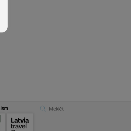
Back
niem
To
Top