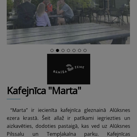
Kafejnīca "Marta"
“Marta” ir iecienīta kafejnīca gleznainā Alūksnes
ezera krastā. Šeit allaž ir patīkami iegriezties un
aizkavēties, dodoties pastaigā, kas ved uz Alūksnes
Pilssalu un Tempļakalna parku. Kafejnīcas