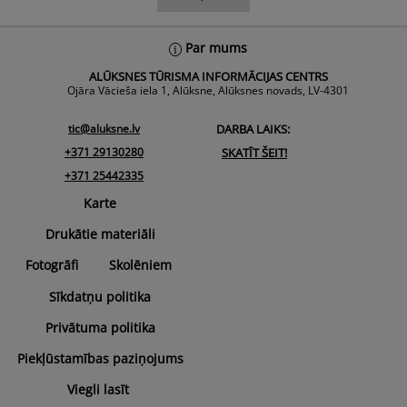
Back
Par mums
To
ALŪKSNES TŪRISMA INFORMĀCIJAS CENTRS
Top
Ojāra Vācieša iela 1, Alūksne, Alūksnes novads, LV-4301
tic@aluksne.lv
DARBA LAIKS:
+371 29130280
SKATĪT ŠEIT!
+371 25442335
Karte
Drukātie materiāli
Fotogrāfi
Skolēniem
Sīkdatņu politika
Privātuma politika
Piekļūstamības paziņojums
Viegli lasīt