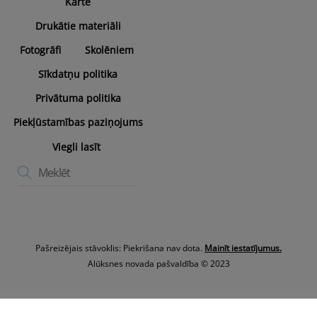
Karte
Drukātie materiāli
Fotogrāfi
Skolēniem
Sīkdatņu politika
Privātuma politika
Piekļūstamības paziņojums
Viegli lasīt
Pašreizējais stāvoklis: Piekrišana nav dota.
Mainīt iestatījumus.
Alūksnes novada pašvaldība © 2023