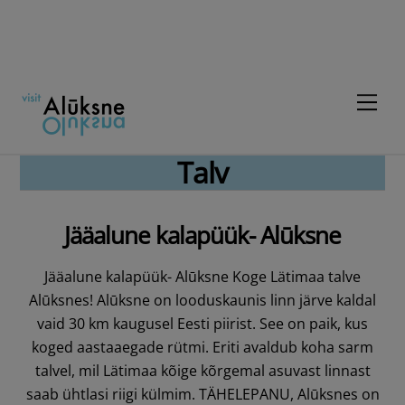
Skip
to
content
Men
Talv
Jääalune kalapüük- Alūksne
Jääalune kalapüük- Alūksne Koge Lätimaa talve
Alūksnes! Alūksne on looduskaunis linn järve kaldal
vaid 30 km kaugusel Eesti piirist. See on paik, kus
koged aastaaegade rütmi. Eriti avaldub koha sarm
talvel, mil Lätimaa kõige kõrgemal asuvast linnast
saab ühtlasi riigi külmim. TÄHELEPANU, Alūksnes on