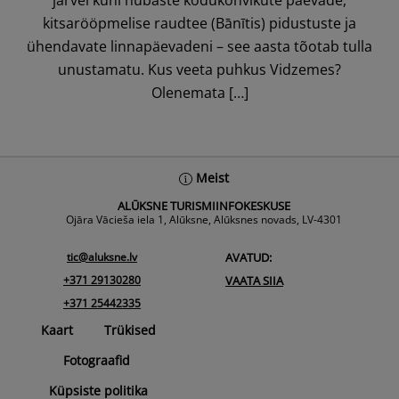
järvel kuni hubaste kodukohvikute päevade,
kitsarööpmelise raudtee (Bānītis) pidustuste ja
ühendavate linnapäevadeni – see aasta tõotab tulla
unustamatu. Kus veeta puhkus Vidzemes?
Olenemata […]
Back
Meist
To
ALŪKSNE TURISMIINFOKESKUSE
Top
Ojāra Vācieša iela 1, Alūksne, Alūksnes novads, LV-4301
tic@aluksne.lv
AVATUD:
+371 29130280
VAATA SIIA
+371 25442335
Kaart
Trükised
Fotograafid
Küpsiste politika