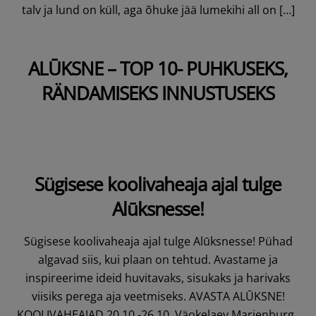
talv ja lund on küll, aga õhuke jää lumekihi all on […]
ALŪKSNE – TOP 10- PUHKUSEKS,
RÄNDAMISEKS INNUSTUSEKS
Sügisese koolivaheaja ajal tulge
Alūksnesse!
Sügisese koolivaheaja ajal tulge Alūksnesse! Pühad
algavad siis, kui plaan on tehtud. Avastame ja
inspireerime ideid huvitavaks, sisukaks ja harivaks
viisiks perega aja veetmiseks. AVASTA ALŪKSNE!
KOOLIVAHEAJAD 20.10.-26.10. Väokelaev Marienburg.