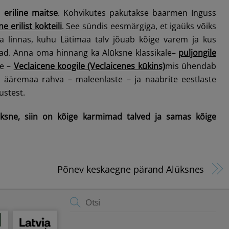
a
eriline maitse
. Kohvikutes pakutakse baarmen Inguss
e erilist kokteili
. See sündis eesmärgiga, et igaüks võiks
da linnas, kuhu Lätimaa talv jõuab kõige varem ja kus
d. Anna oma hinnang ka Alūksne klassikale–
puljongile
le –
Veclaicene koogile (Veclaicenes kūkins)
mis ühendab
e ääremaa rahva – maleenlaste – ja naabrite eestlaste
ustest.
lūksne, siin on kõige karmimad talved ja samas kõige
Põnev keskaegne pärand Alūksnes
Back
To
Top