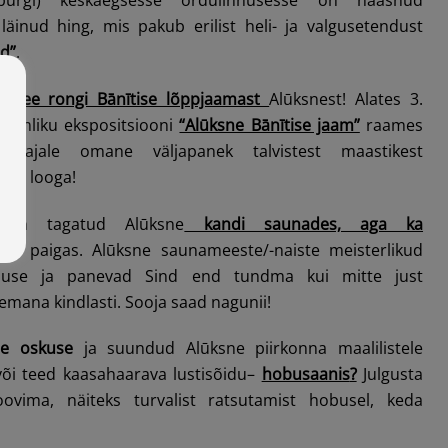
äinud hing, mis pakub erilist heli- ja valgusetendust
d”
.
audtee rongi Bānītise lõppjaamast
Alūksnest! Alates 3.
iumliku ekspositsiooni
“Alūksne Bānītise jaam”
raames
astaajale omane väljapanek talvistest maastikest
lse looga!
n tagatud Alūksne
kandi saunades, aga ka
tud paigas. Alūksne saunameeste/-naiste meisterlikud
muse ja panevad Sind end tundma kui mitte just
emana kindlasti. Sooja saad nagunii!
e oskuse
ja suundud Alūksne piirkonna maalilistele
või teed kaasahaarava lustisõidu–
hobusaanis
?
Julgusta
ovima, näiteks turvalist ratsutamist hobusel, keda