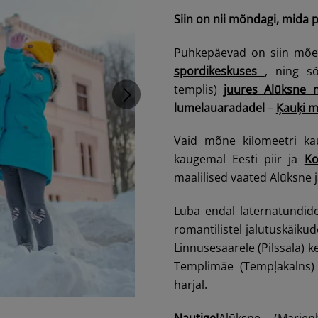
Siin on nii mõndagi, mida 
Puhkepäevad on siin mõ
spordikeskuses
, ning sõ
templis)
juures Alūksne 
lumelauaradadel
–
Ķauķi m
Vaid mõne kilomeetri k
kaugemal Eesti piir ja
Ko
maalilised vaated Alūksne 
Luba endal laternatundi
romantilistel jalutuskäiku
Linnusesaarele (Pilssala) k
Templimäe (Tempļakalns) 
harjal.
Nautige!
Alūksne (Marie