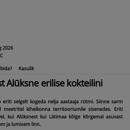
g 2026
°C
bida?
Kasulik
lūksne erilise kokteilini
 eriti selgelt kogeda nelja aastaaja rütmi. Siinne sarm
l meetritel kihelkonna territooriumile sisenedes. Eriti
vel, kui Alūksnest kui Lätimaa kõige kõrgemal asuvast
em ja lumisem linn.