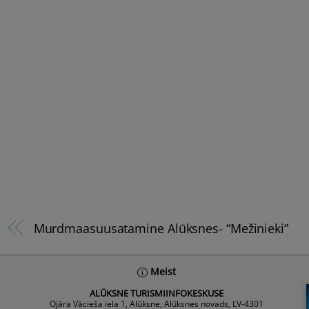
Murdmaasuusatamine Alūksnes- “Mežinieki”
Meist
ALŪKSNE TURISMIINFOKESKUSE
Ojāra Vācieša iela 1, Alūksne, Alūksnes novads, LV-4301