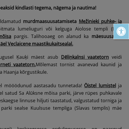
peaksid kindlasti tegema, nägema ja nautima!
eldamatud
murdmaasuusatamiseta
Mežinieki puhke- ja
Open toolbar
itmata lumeliuguri või kelguga Aiolose templi (Eola
mõisa
pargis. Talihooaeg on alanud ka
mäesuusa- ja
äel Veclaicene maastikukaitsealal.
augusel Ķauķi mäest asub
Dēliņkalnsi vaatetorn
veidi
rneti vaatetorn.
Mõlemast tornist avanevad kaunid ja
ja Haanja kõrgustikule.
del mööödunud aastasadu tunnetada!
Öistel lumistel
ja
del satud Sa Alūksne mõisa parki, järve rüpes puhkavale
eskaegse linnuse hiljuti taastatud, valgustatud torniga ja
parki sealse Kuulsuse templiga (Slavas templis) mäe
nburgi) keskaegsesse ordulinnusesse on naasnud