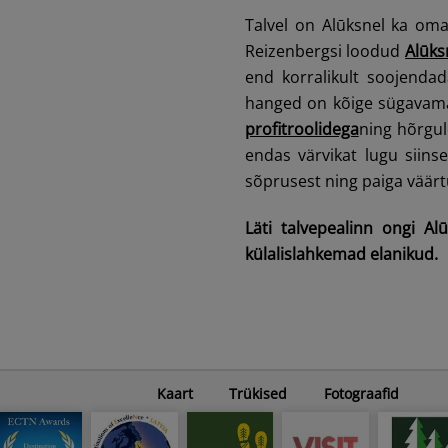
Talvel on Alūksnel ka om
Reizenbergsi loodud
Alūksn
end korralikult soojenda
hanged on kõige sügavama
profitroolidega
ning hõrgu
endas värvikat lugu siins
sõprusest ning paiga väärt
Läti talvepealinn ongi A
külalislahkemad elanikud.
Kaart
Trükised
Fotograafid