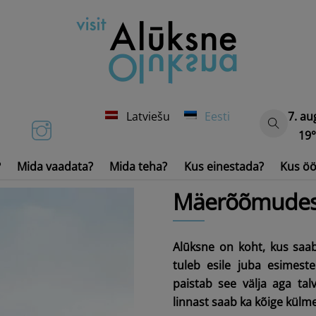
Latviešu
Eesti
7. au
19
?
Mida vaadata?
Mida teha?
Kus einestada?
Kus öö
Veesõidukid ja -inventar
Mäerõõmudest A
Alūksne on koht, kus saab
tuleb esile juba esimeste
paistab see välja aga tal
linnast saab ka kõige külm