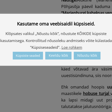
Põhjasõja päevil kaduma l
“Marienburgi kaheksas ven
Kasutame oma veebisaidil küpsiseid.
Uudis
kitsarööpmelise r
detsembrist on multimeed
Klõpsates valikul „Nõustu kõik”, nõustute KÕIKIDE küpsiste
külastajatele avatud a
kasutamisega. Kontrollitud nõusoleku andmiseks võite külastada
inspireeritud kümne unikaa
"Küpsiseseadeid".
Loe rohkem
Keeldu kõik
Nõustu kõik
Suurepärane lõõgastus
o
Küpsiste seaded
kümblustünnis
– Sinu vali
käed võtavad ära väsi
uuestisündinuna, siis noor
Ehk omandad hoopis
uu
maastikele
hobuse turjal
ka lapsi midagi uut pro
talutatakse jalutusnööriga.