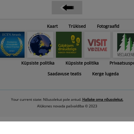
Kaart
Trükised
Fotograafid
Küpsiste politika
Küpsiste politika
Privaatsuspo
Saadavuse teatis
Kerge lugeda
Your current state: Nõusolekut pole antud.
Hallake oma nõusolekut.
Alūksnes novada pašvaldība © 2023
Latviešu
English
Eesti