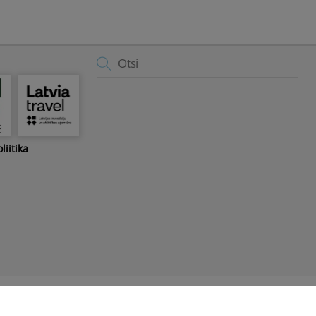
Back
To
Top
liitika