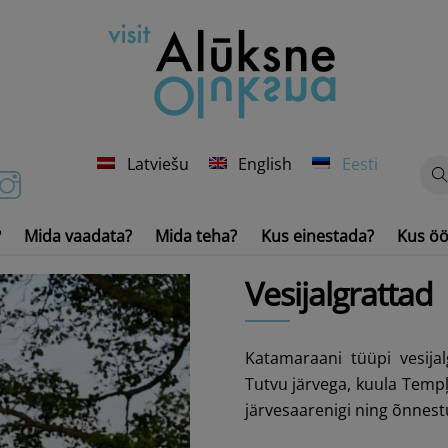
Latviešu
English
Eesti
?
Mida vaadata?
Mida teha?
Kus einestada?
Kus öö
Veesõidukid ja -inventar
Vesijalgrattad
Katamaraani tüüpi vesijal
Tutvu järvega, kuula Tempļ
järvesaarenigi ning õnnes