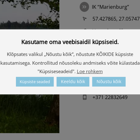
IK “Marienburg”
57.427865, 27.0574
Vaata kaardilt
Kasutame oma veebisaidil küpsiseid.
+371 24429955
Klõpsates valikul „Nõustu kõik”, nõustute KÕIKIDE küpsiste
“Ezerpļavas” Lāzberģ
kasutamisega. Kontrollitud nõusoleku andmiseks võite külastada
"Küpsiseseadeid".
Loe rohkem
57.458664, 27.11915
Keeldu kõik
Nõustu kõik
Küpsiste seaded
Vaata kaardilt
+371 22832649