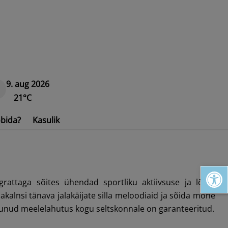
9. aug 2026
21°C
bida?
Kasulik
Open toolbar
grattaga sõites ühendad sportliku aktiivsuse ja lõbu.
akalnsi tänava jalakäijate silla meloodiaid ja sõida mõne
tunud meelelahutus kogu seltskonnale on garanteeritud.