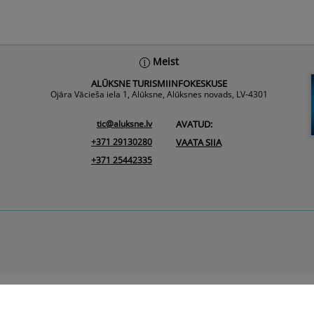
Meist
ALŪKSNE TURISMIINFOKESKUSE
Ojāra Vācieša iela 1, Alūksne, Alūksnes novads, LV-4301
tic@aluksne.lv
AVATUD:
+371 29130280
VAATA SIIA
+371 25442335