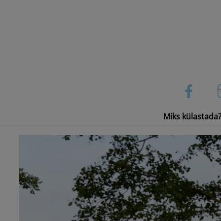
Skip
to
content
Miks külastada